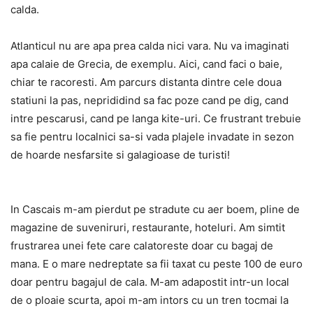
calda.
Atlanticul nu are apa prea calda nici vara. Nu va imaginati
apa calaie de Grecia, de exemplu. Aici, cand faci o baie,
chiar te racoresti. Am parcurs distanta dintre cele doua
statiuni la pas, neprididind sa fac poze cand pe dig, cand
intre pescarusi, cand pe langa kite-uri. Ce frustrant trebuie
sa fie pentru localnici sa-si vada plajele invadate in sezon
de hoarde nesfarsite si galagioase de turisti!
In Cascais m-am pierdut pe stradute cu aer boem, pline de
magazine de suveniruri, restaurante, hoteluri. Am simtit
frustrarea unei fete care calatoreste doar cu bagaj de
mana. E o mare nedreptate sa fii taxat cu peste 100 de euro
doar pentru bagajul de cala. M-am adapostit intr-un local
de o ploaie scurta, apoi m-am intors cu un tren tocmai la