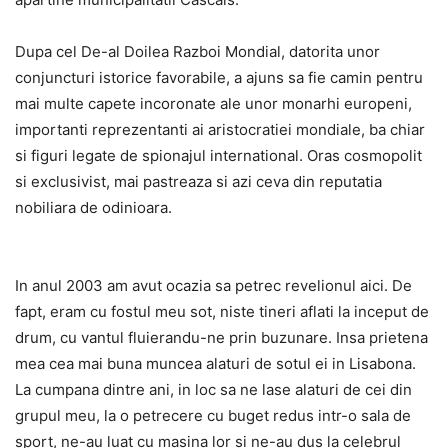
Dupa cel De-al Doilea Razboi Mondial, datorita unor
conjuncturi istorice favorabile, a ajuns sa fie camin pentru
mai multe capete incoronate ale unor monarhi europeni,
importanti reprezentanti ai aristocratiei mondiale, ba chiar
si figuri legate de spionajul international. Oras cosmopolit
si exclusivist, mai pastreaza si azi ceva din reputatia
nobiliara de odinioara.
In anul 2003 am avut ocazia sa petrec revelionul aici. De
fapt, eram cu fostul meu sot, niste tineri aflati la inceput de
drum, cu vantul fluierandu-ne prin buzunare. Insa prietena
mea cea mai buna muncea alaturi de sotul ei in Lisabona.
La cumpana dintre ani, in loc sa ne lase alaturi de cei din
grupul meu, la o petrecere cu buget redus intr-o sala de
sport, ne-au luat cu masina lor si ne-au dus la celebrul