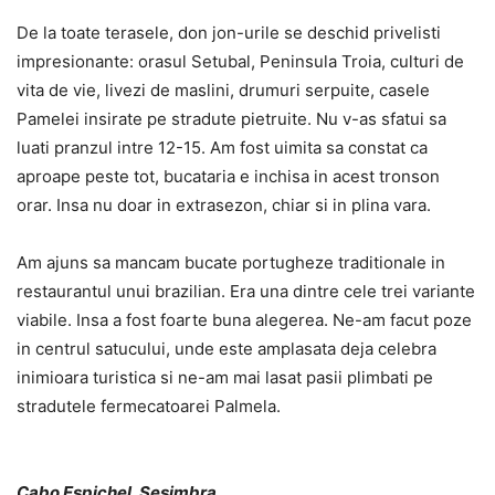
De la toate terasele, don jon-urile se deschid privelisti
impresionante: orasul Setubal, Peninsula Troia, culturi de
vita de vie, livezi de maslini, drumuri serpuite, casele
Pamelei insirate pe stradute pietruite. Nu v-as sfatui sa
luati pranzul intre 12-15. Am fost uimita sa constat ca
aproape peste tot, bucataria e inchisa in acest tronson
orar. Insa nu doar in extrasezon, chiar si in plina vara.
Am ajuns sa mancam bucate portugheze traditionale in
restaurantul unui brazilian. Era una dintre cele trei variante
viabile. Insa a fost foarte buna alegerea. Ne-am facut poze
in centrul satucului, unde este amplasata deja celebra
inimioara turistica si ne-am mai lasat pasii plimbati pe
stradutele fermecatoarei Palmela.
Cabo Espichel, Sesimbra