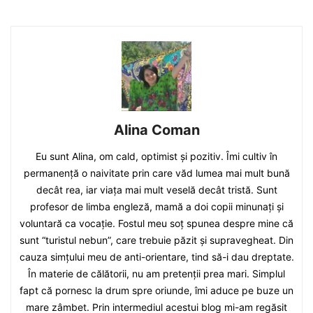
Alina Coman
Eu sunt Alina, om cald, optimist și pozitiv. Îmi cultiv în
permanență o naivitate prin care văd lumea mai mult bună
decât rea, iar viața mai mult veselă decât tristă. Sunt
profesor de limba engleză, mamă a doi copii minunați și
voluntară ca vocație. Fostul meu soț spunea despre mine că
sunt “turistul nebun”, care trebuie păzit și supravegheat. Din
cauza simțului meu de anti-orientare, tind să-i dau dreptate.
În materie de călătorii, nu am pretenții prea mari. Simplul
fapt că pornesc la drum spre oriunde, îmi aduce pe buze un
mare zâmbet. Prin intermediul acestui blog mi-am regăsit