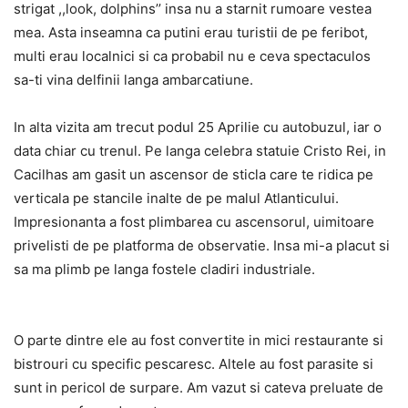
strigat ,,look, dolphins’’ insa nu a starnit rumoare vestea
mea. Asta inseamna ca putini erau turistii de pe feribot,
multi erau localnici si ca probabil nu e ceva spectaculos
sa-ti vina delfinii langa ambarcatiune.
In alta vizita am trecut podul 25 Aprilie cu autobuzul, iar o
data chiar cu trenul. Pe langa celebra statuie Cristo Rei, in
Cacilhas am gasit un ascensor de sticla care te ridica pe
verticala pe stancile inalte de pe malul Atlanticului.
Impresionanta a fost plimbarea cu ascensorul, uimitoare
privelisti de pe platforma de observatie. Insa mi-a placut si
sa ma plimb pe langa fostele cladiri industriale.
O parte dintre ele au fost convertite in mici restaurante si
bistrouri cu specific pescaresc. Altele au fost parasite si
sunt in pericol de surpare. Am vazut si cateva preluate de