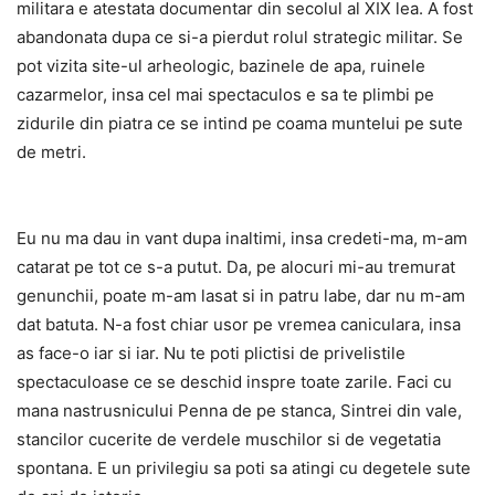
militara e atestata documentar din secolul al XIX lea. A fost
abandonata dupa ce si-a pierdut rolul strategic militar. Se
pot vizita site-ul arheologic, bazinele de apa, ruinele
cazarmelor, insa cel mai spectaculos e sa te plimbi pe
zidurile din piatra ce se intind pe coama muntelui pe sute
de metri.
Eu nu ma dau in vant dupa inaltimi, insa credeti-ma, m-am
catarat pe tot ce s-a putut. Da, pe alocuri mi-au tremurat
genunchii, poate m-am lasat si in patru labe, dar nu m-am
dat batuta. N-a fost chiar usor pe vremea caniculara, insa
as face-o iar si iar. Nu te poti plictisi de privelistile
spectaculoase ce se deschid inspre toate zarile. Faci cu
mana nastrusnicului Penna de pe stanca, Sintrei din vale,
stancilor cucerite de verdele muschilor si de vegetatia
spontana. E un privilegiu sa poti sa atingi cu degetele sute