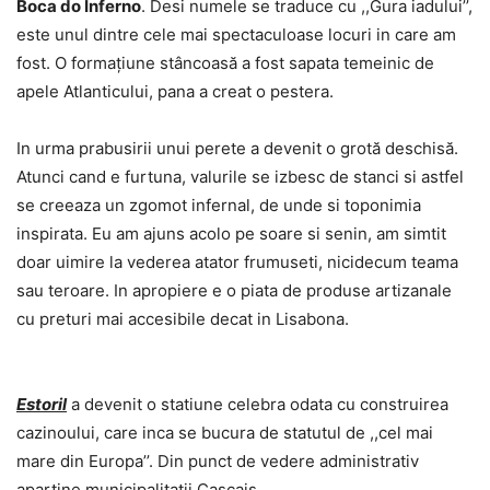
Boca do Inferno
. Desi numele se traduce cu ,,Gura iadului’’,
este unul dintre cele mai spectaculoase locuri in care am
fost. O formațiune stâncoasă a fost sapata temeinic de
apele Atlanticului, pana a creat o pestera.
In urma prabusirii unui perete a devenit o grotă deschisă.
Atunci cand e furtuna, valurile se izbesc de stanci si astfel
se creeaza un zgomot infernal, de unde si toponimia
inspirata. Eu am ajuns acolo pe soare si senin, am simtit
doar uimire la vederea atator frumuseti, nicidecum teama
sau teroare. In apropiere e o piata de produse artizanale
cu preturi mai accesibile decat in Lisabona.
Estoril
a devenit o statiune celebra odata cu construirea
cazinoului, care inca se bucura de statutul de ,,cel mai
mare din Europa’’. Din punct de vedere administrativ
apartine municipalitatii Cascais.