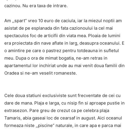
cazinou. Nu era taxa de intrare.
Am ,,spart’’ vreo 10 euro de caciula, iar la miezul noptii am
asistat de pe esplanada din fata cazionoului la cel mai
spectaculos foc de articifii din viata mea. Ploaia de lumini
era proiectata din nave aflate in larg, deasupra oceanului. E
o amintire pe care o pastrez pentru totdeauna in sufletul
meu. Dupa o ora de mimat bogatia, ne-am retras in
apartamentul lor inchiriat unde au mai venit doua familii din
Oradea si ne-am veselit romaneste.
Cele doua statiuni exclusiviste sunt frecventate de cei cu
dare de mana. Plaja e larga, cu nisip fin si aproape pustie in
extrasezon. Pare greu de crezut ca pe celebra plaja
Tamaris, abia gaseai loc de cearsaf in august. Aici oceanul
formeaza niste ,,piscine” naturale, in care apa e parca mai