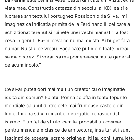
viata mea. Constructia dateaza din secolul al XIX lea si e
lucrarea arhitectului portughez Possidonio da Silva. Imi
imaginez ca indicatia primita de la Ferdinand II, cel care a
achizitionat terenul si ruinele unei vechi manastiri a fost
ceva in genul ,,Fa-mi ceva ce nu mai exista. Ai buget fara
numar. Nu stiu ce vreau. Baga cate putin din toate. Vreau
sa ma distrez. Si vreau sa ma pomeneasca multe generatii
de acum incolo.’’
Ce si-ar putea dori mai mult un creator cu o imaginatie
iesita din comun? Palatul Penna se afla in toate topurile
mondiale ca unul dintre cele mai frumoase castele din
lume. Imbina stilul romantic, neo-gotic, renascentist,
islamic. E un fel de struto-camila, probabil un cosmar
pentru manualele clasice de arhitectura, insa turistii sunt
fascinati de aceasta lucrare originala. Iti iau ochii turnulete,