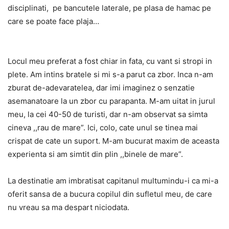
disciplinati, pe bancutele laterale, pe plasa de hamac pe
care se poate face plaja…
Locul meu preferat a fost chiar in fata, cu vant si stropi in
plete. Am intins bratele si mi s-a parut ca zbor. Inca n-am
zburat de-adevaratelea, dar imi imaginez o senzatie
asemanatoare la un zbor cu parapanta. M-am uitat in jurul
meu, la cei 40-50 de turisti, dar n-am observat sa simta
cineva ,,rau de mare”. Ici, colo, cate unul se tinea mai
crispat de cate un suport. M-am bucurat maxim de aceasta
experienta si am simtit din plin ,,binele de mare”.
La destinatie am imbratisat capitanul multumindu-i ca mi-a
oferit sansa de a bucura copilul din sufletul meu, de care
nu vreau sa ma despart niciodata.