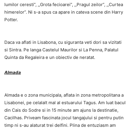
lumilor ceresti”, ,,Grota fecioarei”, ,,Pragul zeilor”, ,,Curtea
himerelor”. Ni s-a spus ca apare in cateva scene din Harry
Potter.
Daca va aflati in Lisabona, cu siguranta veti dori sa vizitati
si Sintra. Pe langa Castelul Maurilor si La Penna, Palatul
Quinta da Regaleira e un obiectiv de neratat.
Almada
Almada e o zona municipala, aflata in zona metropolitana a
Lisabonei, pe celalalt mal al estuarului Tagus. Am luat bacul
din Cais do Sodre si in 15 minute am ajuns la destinatie,
Cacilhas. Priveam fascinata jocul tangajului si pentru putin
timp ni s-au alaturat trei delfini. Plina de entuziasm am