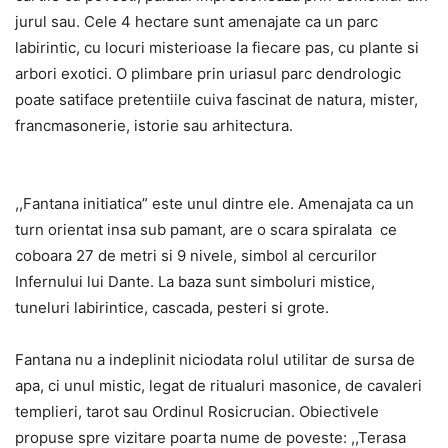
jurul sau. Cele 4 hectare sunt amenajate ca un parc
labirintic, cu locuri misterioase la fiecare pas, cu plante si
arbori exotici. O plimbare prin uriasul parc dendrologic
poate satiface pretentiile cuiva fascinat de natura, mister,
francmasonerie, istorie sau arhitectura.
,,Fantana initiatica” este unul dintre ele. Amenajata ca un
turn orientat insa sub pamant, are o scara spiralata ce
coboara 27 de metri si 9 nivele, simbol al cercurilor
Infernului lui Dante. La baza sunt simboluri mistice,
tuneluri labirintice, cascada, pesteri si grote.
Fantana nu a indeplinit niciodata rolul utilitar de sursa de
apa, ci unul mistic, legat de ritualuri masonice, de cavaleri
templieri, tarot sau Ordinul Rosicrucian. Obiectivele
propuse spre vizitare poarta nume de poveste: ,,Terasa