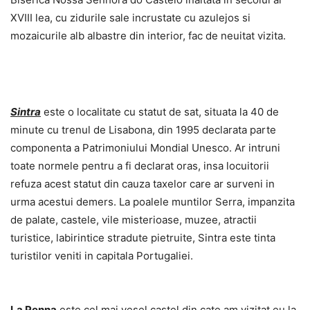
XVIII lea, cu zidurile sale incrustate cu azulejos si
mozaicurile alb albastre din interior, fac de neuitat vizita.
Sintra
este o localitate cu statut de sat, situata la 40 de
minute cu trenul de Lisabona, din 1995 declarata parte
componenta a Patrimoniului Mondial Unesco. Ar intruni
toate normele pentru a fi declarat oras, insa locuitorii
refuza acest statut din cauza taxelor care ar surveni in
urma acestui demers. La poalele muntilor Serra, impanzita
de palate, castele, vile misterioase, muzee, atractii
turistice, labirintice stradute pietruite, Sintra este tinta
turistilor veniti in capitala Portugaliei.
La Penna
este cel mai vesel castel din cate am vizitat eu la