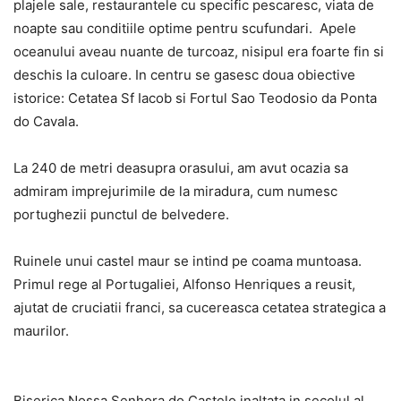
plajele sale, restaurantele cu specific pescaresc, viata de
noapte sau conditiile optime pentru scufundari. Apele
oceanului aveau nuante de turcoaz, nisipul era foarte fin si
deschis la culoare. In centru se gasesc doua obiective
istorice: Cetatea Sf Iacob si Fortul Sao Teodosio da Ponta
do Cavala.
La 240 de metri deasupra orasului, am avut ocazia sa
admiram imprejurimile de la miradura, cum numesc
portughezii punctul de belvedere.
Ruinele unui castel maur se intind pe coama muntoasa.
Primul rege al Portugaliei, Alfonso Henriques a reusit,
ajutat de cruciatii franci, sa cucereasca cetatea strategica a
maurilor.
Biserica Nossa Senhora do Castelo inaltata in secolul al