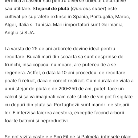
termica a caselor sau pentru diverse obiecte decorative
sau utilitare. S
tejarul de plută
(
Quercus suber
) este
cultivat pe suprafete extinse in Spania, Portugalia, Maroc,
Alger, Italia si Tunisia. Marii importatori sunt Germania,
Anglia si SUA.
La varsta de 25 de ani arborele devine ideal pentru
recoltare. Bucati mari din scoarta sa sunt desprinse de
trunchi, insa copacul nu moare, are puterea de a se
regenera. Astfel, o data la 10 ani procedeul de recoltare
poate fi reluat, daca e corect realizat. Cum durata de viata a
unui stejar de pluta e de 200-250 de ani, puteti face un
calcul si sa va imaginati cam cate sticle de vin pot fi sigilate
cu dopuri din pluta sa. Portughezii sunt mandri de stejarii
lor. E interzisa taierea acestora, exceptie facand arborii
foarte batrani si neproductivi.
Se pot vizita castelele Sao Filipe si Palmela, intinsele plaje