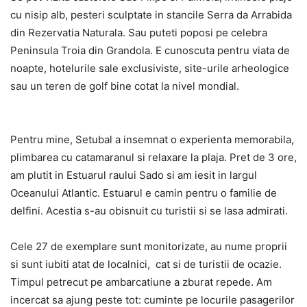
cu nisip alb, pesteri sculptate in stancile Serra da Arrabida
din Rezervatia Naturala. Sau puteti poposi pe celebra
Peninsula Troia din Grandola. E cunoscuta pentru viata de
noapte, hotelurile sale exclusiviste, site-urile arheologice
sau un teren de golf bine cotat la nivel mondial.
Pentru mine, Setubal a insemnat o experienta memorabila,
plimbarea cu catamaranul si relaxare la plaja. Pret de 3 ore,
am plutit in Estuarul raului Sado si am iesit in largul
Oceanului Atlantic. Estuarul e camin pentru o familie de
delfini. Acestia s-au obisnuit cu turistii si se lasa admirati.
Cele 27 de exemplare sunt monitorizate, au nume proprii
si sunt iubiti atat de localnici, cat si de turistii de ocazie.
Timpul petrecut pe ambarcatiune a zburat repede. Am
incercat sa ajung peste tot: cuminte pe locurile pasagerilor