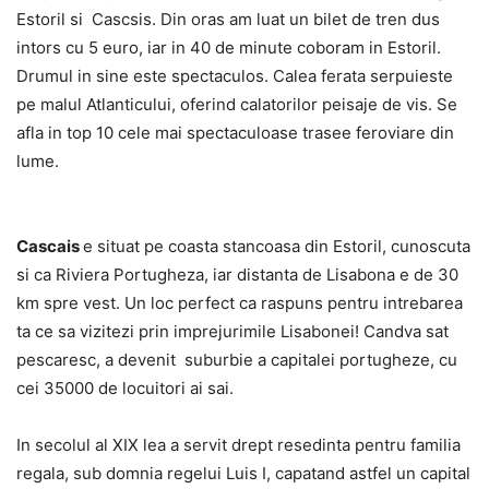
Estoril si Cascsis. Din oras am luat un bilet de tren dus
intors cu 5 euro, iar in 40 de minute coboram in Estoril.
Drumul in sine este spectaculos. Calea ferata serpuieste
pe malul Atlanticului, oferind calatorilor peisaje de vis. Se
afla in top 10 cele mai spectaculoase trasee feroviare din
lume.
Cascais
e situat pe coasta stancoasa din Estoril, cunoscuta
si ca Riviera Portugheza, iar distanta de Lisabona e de 30
km spre vest. Un loc perfect ca raspuns pentru intrebarea
ta ce sa vizitezi prin imprejurimile Lisabonei! Candva sat
pescaresc, a devenit suburbie a capitalei portugheze, cu
cei 35000 de locuitori ai sai.
In secolul al XIX lea a servit drept resedinta pentru familia
regala, sub domnia regelui Luis I, capatand astfel un capital