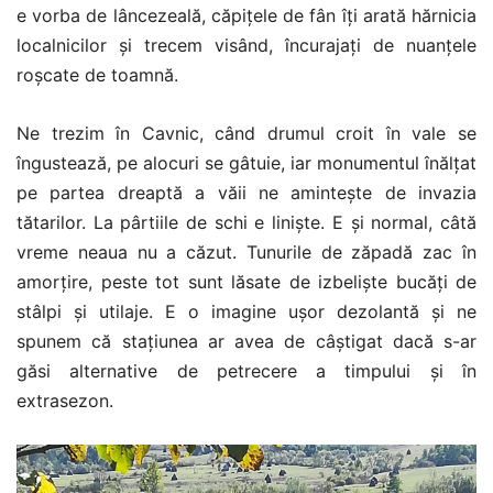
e vorba de lâncezeală, căpițele de fân îți arată hărnicia
localnicilor și trecem visând, încurajați de nuanțele
roșcate de toamnă.
Ne trezim în Cavnic, când drumul croit în vale se
îngustează, pe alocuri se gâtuie, iar monumentul înălțat
pe partea dreaptă a văii ne amintește de invazia
tătarilor. La pârtiile de schi e liniște. E și normal, câtă
vreme neaua nu a căzut. Tunurile de zăpadă zac în
amorțire, peste tot sunt lăsate de izbeliște bucăți de
stâlpi și utilaje. E o imagine ușor dezolantă și ne
spunem că stațiunea ar avea de câștigat dacă s-ar
găsi alternative de petrecere a timpului și în
extrasezon.