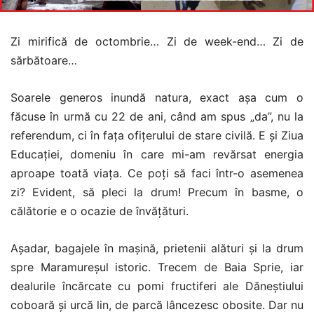
Zi mirifică de octombrie… Zi de week-end… Zi de
sărbătoare…
Soarele generos inundă natura, exact așa cum o
făcuse în urmă cu 22 de ani, când am spus „da”, nu la
referendum, ci în fața ofițerului de stare civilă. E și Ziua
Educației, domeniu în care mi-am revărsat energia
aproape toată viața. Ce poți să faci într-o asemenea
zi? Evident, să pleci la drum! Precum în basme, o
călătorie e o ocazie de învățături.
Așadar, bagajele în mașină, prietenii alături și la drum
spre Maramureșul istoric. Trecem de Baia Sprie, iar
dealurile încărcate cu pomi fructiferi ale Dăneștiului
coboară și urcă lin, de parcă lâncezesc obosite. Dar nu