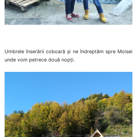
Umbrele înserării coboară și ne îndreptăm spre Moisei
unde vom petrece două nopți.