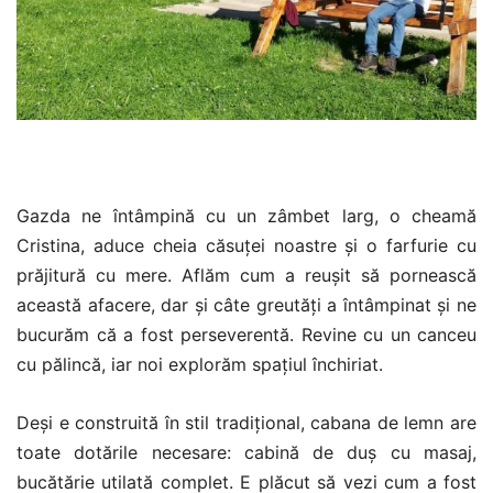
Gazda ne întâmpină cu un zâmbet larg, o cheamă
Cristina, aduce cheia căsuței noastre și o farfurie cu
prăjitură cu mere. Aflăm cum a reușit să pornească
această afacere, dar și câte greutăți a întâmpinat și ne
bucurăm că a fost perseverentă. Revine cu un canceu
cu pălincă, iar noi explorăm spațiul închiriat.
Deși e construită în stil tradițional, cabana de lemn are
toate dotările necesare: cabină de duș cu masaj,
bucătărie utilată complet. E plăcut să vezi cum a fost