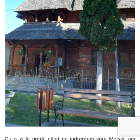
Cu o zi în urmă, când ne îndreptam spre Moisei, am