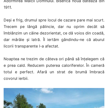
Adormirea Maicii Domnului. Biserica nouă datează din
1911.
Deși e frig, drumul spre locul de cazare pare mai scurt.
Trecem pe lângă pălincie, dar nu oprim decât să
îmblânzim un câine dezorientat, ce dă voios din coadă,
dar mârâie și latră. Îl iertăm gândindu-ne că aburul
licorii transparente l-a afectat.
Noaptea ne trezim de câteva ori până să înțelegem că
e prea cald. Reducem puterea caloriferelor. În cameră
totul e perfect. Afară un strat de brumă îmbracă
covorul ierbii.