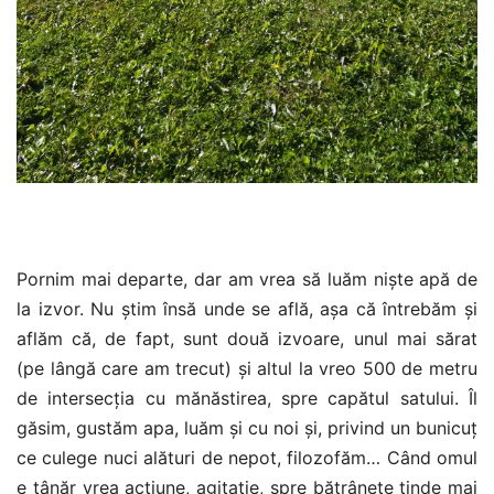
Pornim mai departe, dar am vrea să luăm niște apă de
la izvor. Nu știm însă unde se află, așa că întrebăm și
aflăm că, de fapt, sunt două izvoare, unul mai sărat
(pe lângă care am trecut) și altul la vreo 500 de metru
de intersecția cu mănăstirea, spre capătul satului. Îl
găsim, gustăm apa, luăm și cu noi și, privind un bunicuț
ce culege nuci alături de nepot, filozofăm… Când omul
e tânăr vrea acțiune, agitație, spre bătrânețe tinde mai