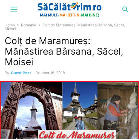
Home
Romania
Colț de Maramureș: Mănăstirea Bârsana, Săcel,
Moisei
Colț de Maramureș:
Mănăstirea Bârsana, Săcel,
Moisei
By
Guest Post
-
October 16, 2018