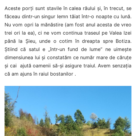
Aceste porți sunt stavile în calea răului și, în trecut, se
făceau dintr-un singur lemn tăiat într-o noapte cu lună.
Nu vom opri la mănăstire (am fost anul acesta de vreo
trei ori la ea), ci ne vom continua traseul pe Valea Izei
până la Șieu, unde o cotim în dreapta spre Botiza.
Știind că satul e „într-un fund de lume” ne uimește
dimensiunea lui și constatăm ce număr mare de căruțe
și cai ajută oamenii să-și asigure traiul. Avem senzația
că am ajuns în raiul bostanilor .