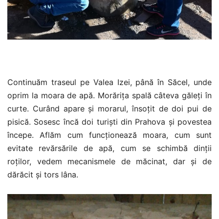
Continuăm traseul pe Valea Izei, până în Săcel, unde
oprim la moara de apă. Morărița spală câteva găleți în
curte. Curând apare și morarul, însoțit de doi pui de
pisică. Sosesc încă doi turiști din Prahova și povestea
începe. Aflăm cum funcționează moara, cum sunt
evitate revărsările de apă, cum se schimbă dinții
roților, vedem mecanismele de măcinat, dar și de
dărăcit și tors lâna.