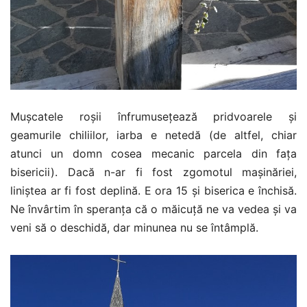
Mușcatele roșii înfrumusețează pridvoarele și
geamurile chiliilor, iarba e netedă (de altfel, chiar
atunci un domn cosea mecanic parcela din fața
bisericii). Dacă n-ar fi fost zgomotul mașinăriei,
liniștea ar fi fost deplină. E ora 15 și biserica e închisă.
Ne învârtim în speranța că o măicuță ne va vedea și va
veni să o deschidă, dar minunea nu se întâmplă.