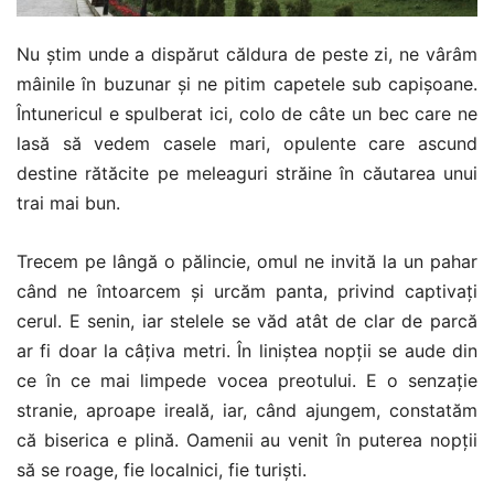
Nu știm unde a dispărut căldura de peste zi, ne vârâm
mâinile în buzunar și ne pitim capetele sub capișoane.
Întunericul e spulberat ici, colo de câte un bec care ne
lasă să vedem casele mari, opulente care ascund
destine rătăcite pe meleaguri străine în căutarea unui
trai mai bun.
Trecem pe lângă o pălincie, omul ne invită la un pahar
când ne întoarcem și urcăm panta, privind captivați
cerul. E senin, iar stelele se văd atât de clar de parcă
ar fi doar la câțiva metri. În liniștea nopții se aude din
ce în ce mai limpede vocea preotului. E o senzație
stranie, aproape ireală, iar, când ajungem, constatăm
că biserica e plină. Oamenii au venit în puterea nopții
să se roage, fie localnici, fie turiști.