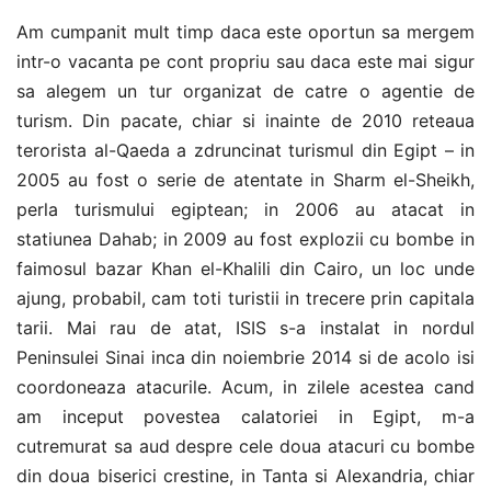
Am cumpanit mult timp daca este oportun sa mergem
intr-o vacanta pe cont propriu sau daca este mai sigur
sa alegem un tur organizat de catre o agentie de
turism. Din pacate, chiar si inainte de 2010 reteaua
terorista al-Qaeda a zdruncinat turismul din Egipt – in
2005 au fost o serie de atentate in Sharm el-Sheikh,
perla turismului egiptean; in 2006 au atacat in
statiunea Dahab; in 2009 au fost explozii cu bombe in
faimosul bazar Khan el-Khalili din Cairo, un loc unde
ajung, probabil, cam toti turistii in trecere prin capitala
tarii. Mai rau de atat, ISIS s-a instalat in nordul
Peninsulei Sinai inca din noiembrie 2014 si de acolo isi
coordoneaza atacurile. Acum, in zilele acestea cand
am inceput povestea calatoriei in Egipt, m-a
cutremurat sa aud despre cele doua atacuri cu bombe
din doua biserici crestine, in Tanta si Alexandria, chiar