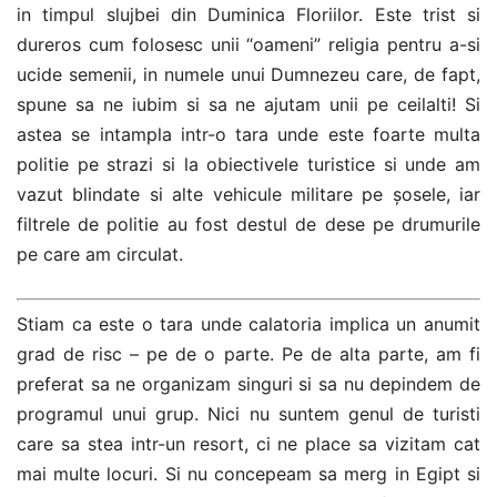
in timpul slujbei din Duminica Floriilor. Este trist si
dureros cum folosesc unii “oameni” religia pentru a-si
ucide semenii, in numele unui Dumnezeu care, de fapt,
spune sa ne iubim si sa ne ajutam unii pe ceilalti! Si
astea se intampla intr-o tara unde este foarte multa
politie pe strazi si la obiectivele turistice si unde am
vazut blindate si alte vehicule militare pe șosele, iar
filtrele de politie au fost destul de dese pe drumurile
pe care am circulat.
Stiam ca este o tara unde calatoria implica un anumit
grad de risc – pe de o parte. Pe de alta parte, am fi
preferat sa ne organizam singuri si sa nu depindem de
programul unui grup. Nici nu suntem genul de turisti
care sa stea intr-un resort, ci ne place sa vizitam cat
mai multe locuri. Si nu concepeam sa merg in Egipt si