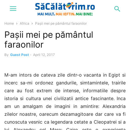
Home
Africa
Pașii mei pe pământul faraonilor
Pașii mei pe pământul
faraonilor
By
Guest Post
-
April 12, 2017
M-am intors de cateva zile dintr-o vacanta in Egipt si
incerc sa-mi ordonez gandurile, simtamintele, trairile
care au fost extrem de intense, informatiile despre
istoria si cultura unei civilizatii antice fascinante. Inca
am un amalgam de imagini in amintire: Alexandria
zilelor noastre, oarecum dezamagitoare dar care va fi
cunoscuta vesnic ca legendara cetate a Cleopatrei si a
lui Alexandru cel Mare; Cairo este o experienta