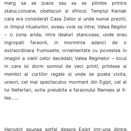
merg sa se joace sau sa se plimbe printre
statui,coloane, obeliscuri si sfincsi; Templul Karnak
care era considerat Casa Zeilor si unde numai preotii,
in timpul ritualurilor, aveau voie sa intre; Valea Regilor
– o zona arida, intre dealuri stancoase, unde erau
ingropati faraonii, in morminte adanci de o
extraordinara frumusete, ornamentate cu povestea in
imagini a vietii celor decedati; Valea Reginelor – locul
in care isi dorm somnul de veci printi, printese si
membri ai curtilor regale si unde se poate vizita,
uneori, cel mai spectaculos mormant din Egipt, cel al
lui Nefertari, sotia preiubita a faraonului Ramses al II-
lea……
Herodot spunea astfel despre Egipt intr-una dintre