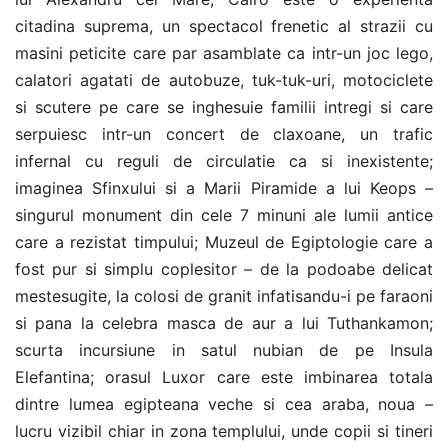
citadina suprema, un spectacol frenetic al strazii cu
masini peticite care par asamblate ca intr-un joc lego,
calatori agatati de autobuze, tuk-tuk-uri, motociclete
si scutere pe care se inghesuie familii intregi si care
serpuiesc intr-un concert de claxoane, un trafic
infernal cu reguli de circulatie ca si inexistente;
imaginea Sfinxului si a Marii Piramide a lui Keops –
singurul monument din cele 7 minuni ale lumii antice
care a rezistat timpului; Muzeul de Egiptologie care a
fost pur si simplu coplesitor – de la podoabe delicat
mestesugite, la colosi de granit infatisandu-i pe faraoni
si pana la celebra masca de aur a lui Tuthankamon;
scurta incursiune in satul nubian de pe Insula
Elefantina; orasul Luxor care este imbinarea totala
dintre lumea egipteana veche si cea araba, noua –
lucru vizibil chiar in zona templului, unde copii si tineri