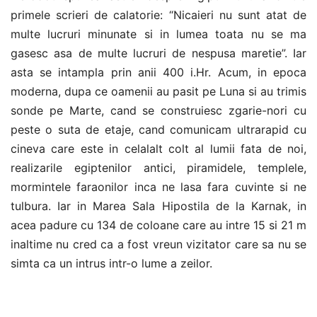
primele scrieri de calatorie: “Nicaieri nu sunt atat de
multe lucruri minunate si in lumea toata nu se ma
gasesc asa de multe lucruri de nespusa maretie”. Iar
asta se intampla prin anii 400 i.Hr. Acum, in epoca
moderna, dupa ce oamenii au pasit pe Luna si au trimis
sonde pe Marte, cand se construiesc zgarie-nori cu
peste o suta de etaje, cand comunicam ultrarapid cu
cineva care este in celalalt colt al lumii fata de noi,
realizarile egiptenilor antici, piramidele, templele,
mormintele faraonilor inca ne lasa fara cuvinte si ne
tulbura. Iar in Marea Sala Hipostila de la Karnak, in
acea padure cu 134 de coloane care au intre 15 si 21 m
inaltime nu cred ca a fost vreun vizitator care sa nu se
simta ca un intrus intr-o lume a zeilor.