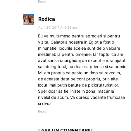
Reply
Rodica
April 24, 2017 At 9:33 am
Eu va multumesc pentru aprecieri si pentru
vizita. Calatoria noastra in Egipt a fost o
minunatie, locurile acelea sunt de o valoare
inestimabila pentru omenire. Iar faptul ca am
avut sansa unui ghidaj de exceptie m-a ajutat
sa inteleg totul, nu doar sa privesc si sa admir.
Mi-am propus ca peste un timp sa revenim,
de aceasta data pe cont propriu, prin alte
locuri mai putin batute de piciorul turistilor.
Sper doar sa fie liniste in zona, macar la
nivelul de acum. Va doresc vacante frumoase
si dvs.!
Reply
LASA UN COMENTARIU