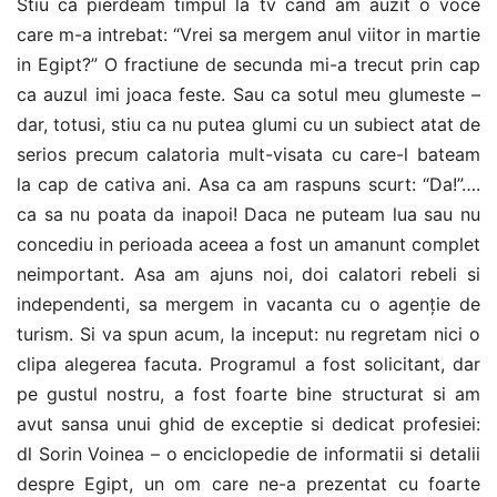
Stiu ca pierdeam timpul la tv cand am auzit o voce
care m-a intrebat: “Vrei sa mergem anul viitor in martie
in Egipt?” O fractiune de secunda mi-a trecut prin cap
ca auzul imi joaca feste. Sau ca sotul meu glumeste –
dar, totusi, stiu ca nu putea glumi cu un subiect atat de
serios precum calatoria mult-visata cu care-l bateam
la cap de cativa ani. Asa ca am raspuns scurt: “Da!”….
ca sa nu poata da inapoi! Daca ne puteam lua sau nu
concediu in perioada aceea a fost un amanunt complet
neimportant. Asa am ajuns noi, doi calatori rebeli si
independenti, sa mergem in vacanta cu o agenție de
turism. Si va spun acum, la inceput: nu regretam nici o
clipa alegerea facuta. Programul a fost solicitant, dar
pe gustul nostru, a fost foarte bine structurat si am
avut sansa unui ghid de exceptie si dedicat profesiei:
dl Sorin Voinea – o enciclopedie de informatii si detalii
despre Egipt, un om care ne-a prezentat cu foarte