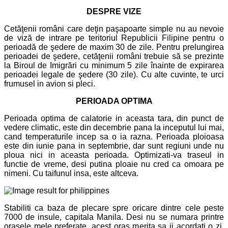
DESPRE VIZE
Cetăţenii români care deţin paşapoarte simple nu au nevoie
de viză de intrare pe teritoriul Republicii Filipine pentru o
perioadă de şedere de maxim 30 de zile. Pentru prelungirea
perioadei de şedere, cetăţenii români trebuie să se prezinte
la Biroul de Imigrări cu minimum 5 zile înainte de expirarea
perioadei legale de şedere (30 zile). Cu alte cuvinte, te urci
frumusel in avion si pleci.
PERIOADA OPTIMA
Perioada optima de calatorie in aceasta tara, din punct de
vedere climatic, este din decembrie pana la inceputul lui mai,
cand temperaturile incep sa o ia razna. Perioada ploioasa
este din iunie pana in septembrie, dar sunt regiuni unde nu
ploua nici in aceasta perioada. Optimizati-va traseul in
functie de vreme, desi putina ploaie nu cred ca omoara pe
nimeni. Cu taifunul insa, este altceva.
Stabiliti ca baza de plecare spre oricare dintre cele peste
7000 de insule, capitala Manila. Desi nu se numara printre
orasele mele preferate, acest oras merita sa ii acordati o zi,