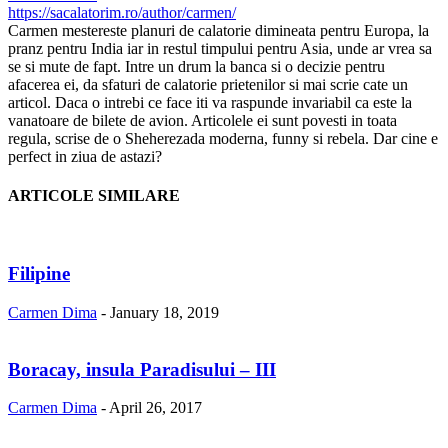
https://sacalatorim.ro/author/carmen/
Carmen mestereste planuri de calatorie dimineata pentru Europa, la
pranz pentru India iar in restul timpului pentru Asia, unde ar vrea sa
se si mute de fapt. Intre un drum la banca si o decizie pentru
afacerea ei, da sfaturi de calatorie prietenilor si mai scrie cate un
articol. Daca o intrebi ce face iti va raspunde invariabil ca este la
vanatoare de bilete de avion. Articolele ei sunt povesti in toata
regula, scrise de o Sheherezada moderna, funny si rebela. Dar cine e
perfect in ziua de astazi?
ARTICOLE SIMILARE
Filipine
Carmen Dima
-
January 18, 2019
Boracay, insula Paradisului – III
Carmen Dima
-
April 26, 2017