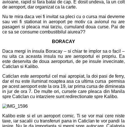
avioane, rapid si fara batai de cap. E dosit undeva, la un colt
de aeroport, dar organizat ca la carte.
Nu te mira daca vei fi invitat sa pleci cu o cursa mai devreme
sau vei fi stationat in aeroport pe motiv ca avionul nu are
pasageri si pleaca mai tarziu, cumuland doua curse. Pai de
ce sa se consume combustibilul aiurea??
BORACAY
Daca mergi in insula Boracay – si chiar te implor sa o faci! –
nu uita ca aceasta insula nu are aeroportul ei propriu. Ea
este deservita de doua aeroporturi, de pe insule invecinate,
Caticlan si Kalibo.
Caticlan este aeroportul cel mai apropiat, la doi pasi de ferry,
dar el nu este iluminat noaptea asa ca ultima cursa permisa
pe acest aeroport este la ora 19, iar prima cursa de dimineata
in jur de ora 7. De multe ori, cursele care pleaca din Manila
spre Caticlan cu intarziere sunt redirectionate spre Kalibo.
Kalibo este si el un aeroport comic. Ti se vor mai cere niste
taxe, iar sacalii cu transferuri pana in Caticlan te vor pandi la
iesire. Nu le da importanta si mergi spre autocare. Calatoria