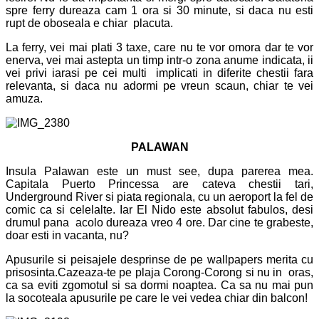
spre ferry dureaza cam 1 ora si 30 minute, si daca nu esti
rupt de oboseala e chiar placuta.
La ferry, vei mai plati 3 taxe, care nu te vor omora dar te vor
enerva, vei mai astepta un timp intr-o zona anume indicata, ii
vei privi iarasi pe cei multi implicati in diferite chestii fara
relevanta, si daca nu adormi pe vreun scaun, chiar te vei
amuza.
PALAWAN
Insula Palawan este un must see, dupa parerea mea.
Capitala Puerto Princessa are cateva chestii tari,
Underground River si piata regionala, cu un aeroport la fel de
comic ca si celelalte. Iar El Nido este absolut fabulos, desi
drumul pana acolo dureaza vreo 4 ore. Dar cine te grabeste,
doar esti in vacanta, nu?
Apusurile si peisajele desprinse de pe wallpapers merita cu
prisosinta.Cazeaza-te pe plaja Corong-Corong si nu in oras,
ca sa eviti zgomotul si sa dormi noaptea. Ca sa nu mai pun
la socoteala apusurile pe care le vei vedea chiar din balcon!