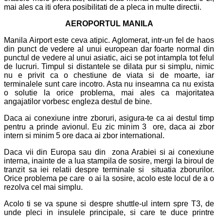
mai ales ca iti ofera posibilitati de a pleca in multe directii.
AEROPORTUL MANILA
Manila Airport este ceva atipic. Aglomerat, intr-un fel de haos
din punct de vedere al unui european dar foarte normal din
punctul de vedere al unui asiatic, aici se pot intampla tot felul
de lucruri. Timpul si distantele se dilata pur si simplu, nimic
nu e privit ca o chestiune de viata si de moarte, iar
terminalele sunt care incotro. Asta nu inseamna ca nu exista
o solutie la orice problema, mai ales ca majoritatea
angajatilor vorbesc engleza destul de
bine.
Daca
ai conexiune intre zboruri, asigura-te ca ai destul timp
pentru a prinde avionul. Eu zic minim 3 ore, daca ai zbor
intern si minim 5 ore daca ai zbor international.
Daca vii din Europa sau din zona Arabiei si ai conexiune
interna, inainte de a lua stampila de sosire, mergi la biroul de
tranzit sa iei relatii despre terminale si situatia zborurilor.
Orice problema pe care o ai la sosire, acolo este locul de a o
rezolva cel mai simplu.
Acolo ti se va spune si despre shuttle-ul intern spre T3, de
unde pleci in insulele principale, si care te duce printre