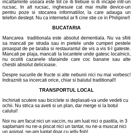
incaltaminte usoara este tot ce iti trebuie si iti incape intr-un
rucsac. In alt rucsac, inghesuie cat mai multe device-uri
pentru poze si stocarea informatiilor, la care adauga un
telefon destept. Nu ca internetul ar fi cine stie ce in Philipine!!
BUCATARIA
Mancarea traditionala este absolut dementiala. Nu va sfiiti
sa mancati pe strada sau in pietele unde cumperi pestele
proaspat de pe taraba si restaurantul de vis a vis ti-l gateste.
Mancati pe plaja, mancati la locantele unde gatesc localnicii,
nu ocoliti cazanele sfarainde care coc banane sau alte
chestii absolut delicioase.
Despre sucurile de fructe si alte nebunii nici nu mai vorbesc!
Indrazniti sa incercati orice, chiar si balutul traditional!!
TRANSPORTUL LOCAL
Inchiriati scutere sau biciclete si deplasati-va unde vedeti cu
ochii. Nu strica sa aveti si un plan, dar merge si la botul
calului!
Noi nu am facut nici un vaccin, nu am luat nici o pastila, in 3
saptamani nu ne-a piscat nici un tantar, nu ne-a muscat nici
un animal, ne-am luptat doar cu jelly fish!