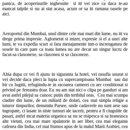
panica, de acoperisurile inghesuite si iti vei zice ca daca te-au
mancat talpile si nu ai stat acasa, acum or sa iti ramana oasele pe
aici.
Aeroportul din Mumbai, unul dintre cele mai mari din lume, nu iti va
drege prima impresie. Aglomerat si mizer, expresie si el a unei alte
lumi, te va expedia scurt si fara menajamente intr-o increngatura de
sosele in care pare ca toata lumea nu are decat un singur lucru de
facut-sa claxonexe, sa claxonea si sa claxoneze.
Abia dupa ce vei fi ajuns in siguranta la hotel, vei rasufla usurat si
vei decide daca pleci la lupta cu supercampioana Mumbai sau dai
bir cu fugitii, refugiindu-te in racoarea camerei cu aer conditionat si
privind pe fereastra doar. Eu nu am stat nici o clipa pe ganduri si am
avut astfel pilejul sa cunosc putin din teribilul oras. Cea mai scumpa
cladire din lume, de un miliard de dolari, cea mai simpla religie a
tuturor timpurilor, denumita Parsee, unde cadavrele nu sunt arse sau
ingropate, ci lasate in niste turnuri ale tacerii, pentru a fi ciugulite de
pasari, astfel incat materia organica sa nu se risipesca si sa hraneasca
alte vietati, cea mai mare spalatorie in aer liber, cea mai eleganta
cafenea din India, cel mai frumos apus de la malul Marii Arabiei, cea