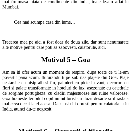
mai frumoasa piata de condimente din India, toate le-am aflat in
Mumbai.
Cea mai scumpa casa din lume…
Trecerea mea pe aici a fost doar de doua zile, dar sunt nenumarate
alte motive pentru care poti sa zabovesti, calatorule, aici.
Motivul 5 – Goa
Am sa iti ofer acum un moment de respiro, dupa toate ce ti le-am
povestit pana acum, fluturandu-ti pe sub nas plajele din Goa. Plaje
nesfarsite cu nisip alb si fin, palmieri cu plete in vant, decoruri cu
flori si palate transformate in hoteluri de lux. asezonate cu catedrale
de sorginte portugheza, cu cladiri majestuoase sau ruine valoroase,
Goa hraneste teribilul copil numit turist cu iluzii desarte si il rasfata
mai ceva decat la el acasa. Daca asta iti doresti pentru calatoria ta in
India, atunci du-te negresit!