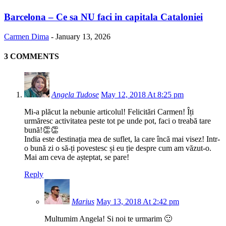
Barcelona – Ce sa NU faci in capitala Cataloniei
Carmen Dima
-
January 13, 2026
3 COMMENTS
Angela Tudose
May 12, 2018 At 8:25 pm
Mi-a plăcut la nebunie articolul! Felicitări Carmen! Îți
urmăresc activitatea peste tot pe unde pot, faci o treabă tare
bună!👏👏
India este destinația mea de suflet, la care încă mai visez! Intr-
o bună zi o să-ți povestesc și eu ție despre cum am văzut-o.
Mai am ceva de așteptat, se pare!
Reply
Marius
May 13, 2018 At 2:42 pm
Multumim Angela! Si noi te urmarim 🙂