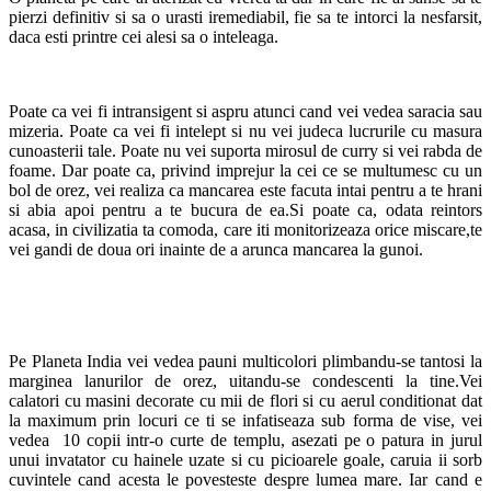
pierzi definitiv si sa o urasti iremediabil, fie sa te intorci la nesfarsit,
daca esti printre cei alesi sa o inteleaga.
Poate ca vei fi intransigent si aspru atunci cand vei vedea saracia sau
mizeria. Poate ca vei fi intelept si nu vei judeca lucrurile cu masura
cunoasterii tale. Poate nu vei suporta mirosul de curry si vei rabda de
foame. Dar poate ca, privind imprejur la cei ce se multumesc cu un
bol de orez, vei realiza ca mancarea este facuta intai pentru a te hrani
si abia apoi pentru a te bucura de ea.Si poate ca, odata reintors
acasa, in civilizatia ta comoda, care iti monitorizeaza orice miscare,te
vei gandi de doua ori inainte de a arunca mancarea la gunoi.
Pe Planeta India vei vedea pauni multicolori plimbandu-se tantosi la
marginea lanurilor de orez, uitandu-se condescenti la tine.Vei
calatori cu masini decorate cu mii de flori si cu aerul conditionat dat
la maximum prin locuri ce ti se infatiseaza sub forma de vise, vei
vedea 10 copii intr-o curte de templu, asezati pe o patura in jurul
unui invatator cu hainele uzate si cu picioarele goale, caruia ii sorb
cuvintele cand acesta le povesteste despre lumea mare. Iar cand e