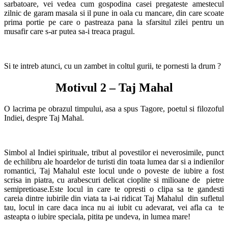
sarbatoare, vei vedea cum gospodina casei pregateste amestecul
zilnic de garam masala si il pune in oala cu mancare, din care scoate
prima portie pe care o pastreaza pana la sfarsitul zilei pentru un
musafir care s-ar putea sa-i treaca pragul.
Si te intreb atunci, cu un zambet in coltul gurii, te pornesti la drum ?
Motivul 2 – Taj Mahal
O lacrima pe obrazul timpului, asa a spus Tagore, poetul si filozoful
Indiei, despre Taj Mahal.
Simbol al Indiei spirituale, tribut al povestilor ei neverosimile, punct
de echilibru ale hoardelor de turisti din toata lumea dar si a indienilor
romantici, Taj Mahalul este locul unde o poveste de iubire a fost
scrisa in piatra, cu arabescuri delicat cioplite si milioane de pietre
semipretioase.Este locul in care te opresti o clipa sa te gandesti
careia dintre iubirile din viata ta i-ai ridicat Taj Mahalul din sufletul
tau, locul in care daca inca nu ai iubit cu adevarat, vei afla ca te
asteapta o iubire speciala, pitita pe undeva, in lumea mare!