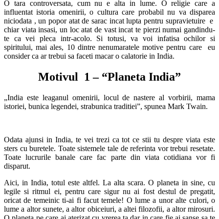
O tara controversata, cum nu e alta in lume. O religie care a
influentat istoria omenirii, o cultura care probabil nu va disparea
niciodata , un popor atat de sarac incat lupta pentru supravietuire e
chiar viata insasi, un loc atat de vast incat te pierzi numai gandindu-
te ca vei pleca intr-acolo. Si totusi, va voi infatisa ochilor si
spiritului, mai ales, 10 dintre nenumaratele motive pentru care eu
consider ca ar trebui sa faceti macar o calatorie in India.
Motivul 1 – “Planeta India”
„India este leaganul omenirii, locul de nastere al vorbirii, mama
istoriei, bunica legendei, strabunica traditiei”, spunea Mark Twain.
Odata ajunsi in India, te vei trezi ca tot ce stii tu despre viata este
sters cu buretele. Toate sistemele tale de referinta vor trebui resetate.
Toate lucrurile banale care fac parte din viata cotidiana vor fi
disparut.
Aici, in India, totul este altfel. La alta scara. O planeta in sine, cu
legile si ritmul ei, pentru care sigur nu ai fost destul de pregatit,
oricat de temeinic ti-ai fi facut temele! O lume a unor alte culori, o
lume a altor sunete, a altor obiceiuri, a altei filozofii, a altor mirosuri.
O planeta pe care ai aterizat cu vrerea ta dar in care fie ai sanse sa te