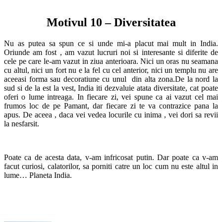
Motivul 10 – Diversitatea
Nu as putea sa spun ce si unde mi-a placut mai mult in India.
Oriunde am fost , am vazut lucruri noi si interesante si diferite de
cele pe care le-am vazut in ziua anterioara. Nici un oras nu seamana
cu altul, nici un fort nu e la fel cu cel anterior, nici un templu nu are
aceeasi forma sau decoratiune cu unul din alta zona.De la nord la
sud si de la est la vest, India iti dezvaluie atata diversitate, cat poate
oferi o lume intreaga. In fiecare zi, vei spune ca ai vazut cel mai
frumos loc de pe Pamant, dar fiecare zi te va contrazice pana la
apus. De aceea , daca vei vedea locurile cu inima , vei dori sa revii
la nesfarsit.
Poate ca de acesta data, v-am infricosat putin. Dar poate ca v-am
facut curiosi, calatorilor, sa porniti catre un loc cum nu este altul in
lume… Planeta India.