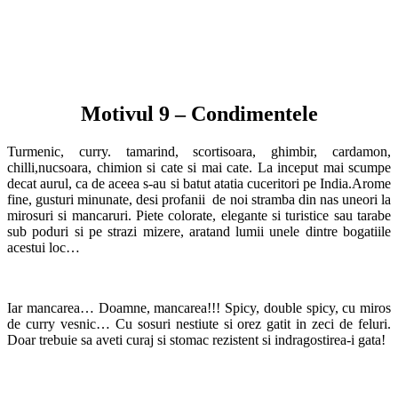
Motivul 9 – Condimentele
Turmenic, curry. tamarind, scortisoara, ghimbir, cardamon,
chilli,nucsoara, chimion si cate si mai cate. La inceput mai scumpe
decat aurul, ca de aceea s-au si batut atatia cuceritori pe India.Arome
fine, gusturi minunate, desi profanii de noi stramba din nas uneori la
mirosuri si mancaruri. Piete colorate, elegante si turistice sau tarabe
sub poduri si pe strazi mizere, aratand lumii unele dintre bogatiile
acestui loc…
Iar mancarea… Doamne, mancarea!!! Spicy, double spicy, cu miros
de curry vesnic… Cu sosuri nestiute si orez gatit in zeci de feluri.
Doar trebuie sa aveti curaj si stomac rezistent si indragostirea-i gata!