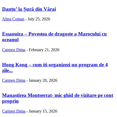
Danțu’ la Șură din Vărai
Alina Coman
-
July 25, 2026
Essaouira – Povestea de dragoste a Marocului cu
oceanul
Carmen Dima
-
February 21, 2026
Hong Kong – cum iti organizezi un program de 4
zile...
Carmen Dima
-
January 20, 2026
Manastirea Montserrat- mic ghid de vizitare pe cont
propriu
Carmen Dima
-
January 15, 2026