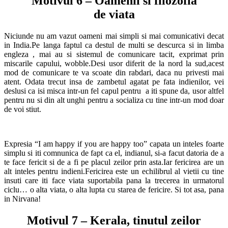
Motivul 6 – Oamenii si filozofia
de viata
Niciunde nu am vazut oameni mai simpli si mai comunicativi decat
in India.Pe langa faptul ca destul de multi se descurca si in limba
engleza , mai au si sistemul de comunicare tacit, exprimat prin
miscarile capului, wobble.Desi usor diferit de la nord la sud,acest
mod de comunicare te va scoate din rabdari, daca nu privesti mai
atent. Odata trecut insa de zambetul agatat pe fata indienilor, vei
deslusi ca isi misca intr-un fel capul pentru a iti spune da, usor altfel
pentru nu si din alt unghi pentru a socializa cu tine intr-un mod doar
de voi stiut.
Expresia “I am happy if you are happy too” capata un inteles foarte
simplu si iti comnunica de fapt ca el, indianul, si-a facut datoria de a
te face fericit si de a fi pe placul zeilor prin asta.Iar fericirea are un
alt inteles pentru indieni.Fericirea este un echilibrul al vietii cu tine
insuti care iti face viata suportabila pana la trecerea in urmatorul
ciclu… o alta viata, o alta lupta cu starea de fericire. Si tot asa, pana
in Nirvana!
Motivul 7 – Kerala, tinutul zeilor