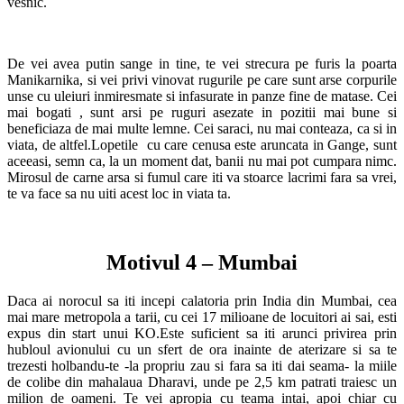
vesnic.
De vei avea putin sange in tine, te vei strecura pe furis la poarta
Manikarnika, si vei privi vinovat rugurile pe care sunt arse corpurile
unse cu uleiuri inmiresmate si infasurate in panze fine de matase. Cei
mai bogati , sunt arsi pe ruguri asezate in pozitii mai bune si
beneficiaza de mai multe lemne. Cei saraci, nu mai conteaza, ca si in
viata, de altfel.Lopetile cu care cenusa este aruncata in Gange, sunt
aceeasi, semn ca, la un moment dat, banii nu mai pot cumpara nimc.
Mirosul de carne arsa si fumul care iti va stoarce lacrimi fara sa vrei,
te va face sa nu uiti acest loc in viata ta.
Motivul 4 – Mumbai
Daca ai norocul sa iti incepi calatoria prin India din Mumbai, cea
mai mare metropola a tarii, cu cei 17 milioane de locuitori ai sai, esti
expus din start unui KO.Este suficient sa iti arunci privirea prin
hubloul avionului cu un sfert de ora inainte de aterizare si sa te
trezesti holbandu-te -la propriu zau si fara sa iti dai seama- la miile
de colibe din mahalaua Dharavi, unde pe 2,5 km patrati traiesc un
milion de oameni. Te vei apropia cu teama intai, apoi chiar cu