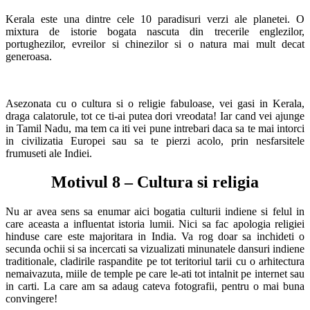
Kerala este una dintre cele 10 paradisuri verzi ale planetei. O
mixtura de istorie bogata nascuta din trecerile englezilor,
portughezilor, evreilor si chinezilor si o natura mai mult decat
generoasa.
Asezonata cu o cultura si o religie fabuloase, vei gasi in Kerala,
draga calatorule, tot ce ti-ai putea dori vreodata! Iar cand vei ajunge
in Tamil Nadu, ma tem ca iti vei pune intrebari daca sa te mai intorci
in civilizatia Europei sau sa te pierzi acolo, prin nesfarsitele
frumuseti ale Indiei.
Motivul 8 – Cultura si religia
Nu ar avea sens sa enumar aici bogatia culturii indiene si felul in
care aceasta a influentat istoria lumii. Nici sa fac apologia religiei
hinduse care este majoritara in India. Va rog doar sa inchideti o
secunda ochii si sa incercati sa vizualizati minunatele dansuri indiene
traditionale, cladirile raspandite pe tot teritoriul tarii cu o arhitectura
nemaivazuta, miile de temple pe care le-ati tot intalnit pe internet sau
in carti. La care am sa adaug cateva fotografii, pentru o mai buna
convingere!