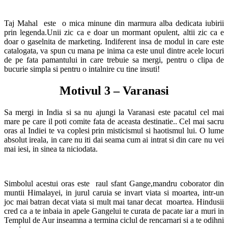
Taj Mahal este o mica minune din marmura alba dedicata iubirii
prin legenda.Unii zic ca e doar un mormant opulent, altii zic ca e
doar o gaselnita de marketing. Indiferent insa de modul in care este
catalogata, va spun cu mana pe inima ca este unul dintre acele locuri
de pe fata pamantului in care trebuie sa mergi, pentru o clipa de
bucurie simpla si pentru o intalnire cu tine insuti!
Motivul 3 – Varanasi
Sa mergi in India si sa nu ajungi la Varanasi este pacatul cel mai
mare pe care il poti comite fata de aceasta destinatie.. Cel mai sacru
oras al Indiei te va coplesi prin misticismul si haotismul lui. O lume
absolut ireala, in care nu iti dai seama cum ai intrat si din care nu vei
mai iesi, in sinea ta niciodata.
Simbolul acestui oras este raul sfant Gange,mandru coborator din
muntii Himalayei, in jurul caruia se invart viata si moartea, intr-un
joc mai batran decat viata si mult mai tanar decat moartea. Hindusii
cred ca a te inbaia in apele Gangelui te curata de pacate iar a muri in
Templul de Aur inseamna a termina ciclul de rencarnari si a te odihni