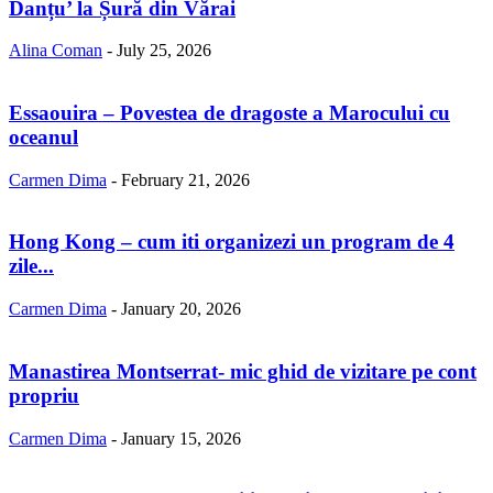
Danțu’ la Șură din Vărai
Alina Coman
-
July 25, 2026
Essaouira – Povestea de dragoste a Marocului cu
oceanul
Carmen Dima
-
February 21, 2026
Hong Kong – cum iti organizezi un program de 4
zile...
Carmen Dima
-
January 20, 2026
Manastirea Montserrat- mic ghid de vizitare pe cont
propriu
Carmen Dima
-
January 15, 2026