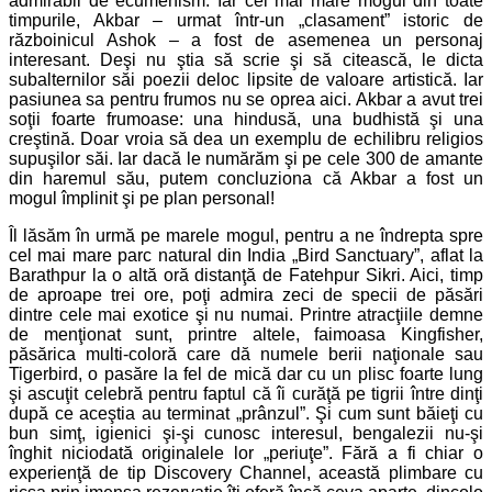
admirabil de ecumenism. Iar cel mai mare mogul din toate
timpurile, Akbar – urmat într-un „clasament” istoric de
războinicul Ashok – a fost de asemenea un personaj
interesant. Deşi nu ştia să scrie şi să citească, le dicta
subalternilor săi poezii deloc lipsite de valoare artistică. Iar
pasiunea sa pentru frumos nu se oprea aici. Akbar a avut trei
soţii foarte frumoase: una hindusă, una budhistă şi una
creştină. Doar vroia să dea un exemplu de echilibru religios
supuşilor săi. Iar dacă le numărăm şi pe cele 300 de amante
din haremul său, putem concluziona că Akbar a fost un
mogul împlinit şi pe plan personal!
Îl lăsăm în urmă pe marele mogul, pentru a ne îndrepta spre
cel mai mare parc natural din India „Bird Sanctuary”, aflat la
Barathpur la o altă oră distanţă de Fatehpur Sikri. Aici, timp
de aproape trei ore, poţi admira zeci de specii de păsări
dintre cele mai exotice şi nu numai. Printre atracţiile demne
de menţionat sunt, printre altele, faimoasa Kingfisher,
păsărica multi-coloră care dă numele berii naţionale sau
Tigerbird, o pasăre la fel de mică dar cu un plisc foarte lung
şi ascuţit celebră pentru faptul că îi curăţă pe tigrii între dinţi
după ce aceştia au terminat „prânzul”. Şi cum sunt băieţi cu
bun simţ, igienici şi-şi cunosc interesul, bengalezii nu-şi
înghit niciodată originalele lor „periuţe”. Fără a fi chiar o
experienţă de tip Discovery Channel, această plimbare cu