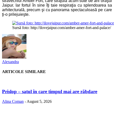
străvechiul Amber Fort, care străjuia acum sute de ani oraşul
Jaipur. Iar fortul în sine îţi taie respiraţia cu splendoarea sa
arhitecturală, precum şi cu panorama spectaculoasă pe care
ţi-o prilejuieşte.
Sursă foto: http://ilovejaipur.com/amber-amer-fort-and-palace/
Alexandra
ARTICOLE SIMILARE
Prislop – satul în care timpul mai are răbdare
Alina Coman
-
August 5, 2026