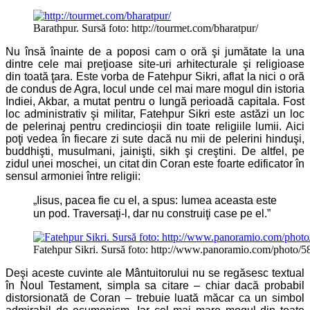
Barathpur. Sursă foto: http://tourmet.com/bharatpur/
Nu însă înainte de a poposi cam o oră şi jumătate la una
dintre cele mai preţioase site-uri arhitecturale şi religioase
din toată ţara. Este vorba de Fatehpur Sikri, aflat la nici o oră
de condus de Agra, locul unde cel mai mare mogul din istoria
Indiei, Akbar, a mutat pentru o lungă perioadă capitala. Fost
loc administrativ şi militar, Fatehpur Sikri este astăzi un loc
de pelerinaj pentru credincioşii din toate religiile lumii. Aici
poţi vedea în fiecare zi sute dacă nu mii de pelerini hinduşi,
buddhişti, musulmani, jainişti, sikh şi creştini. De altfel, pe
zidul unei moschei, un citat din Coran este foarte edificator în
sensul armoniei între religii:
„Iisus, pacea fie cu el, a spus: lumea aceasta este
un pod. Traversaţi-l, dar nu construiţi case pe el.”
Fatehpur Sikri. Sursă foto: http://www.panoramio.com/photo/
Deşi aceste cuvinte ale Mântuitorului nu se regăsesc textual
în Noul Testament, simpla sa citare – chiar dacă probabil
distorsionată de Coran – trebuie luată măcar ca un simbol