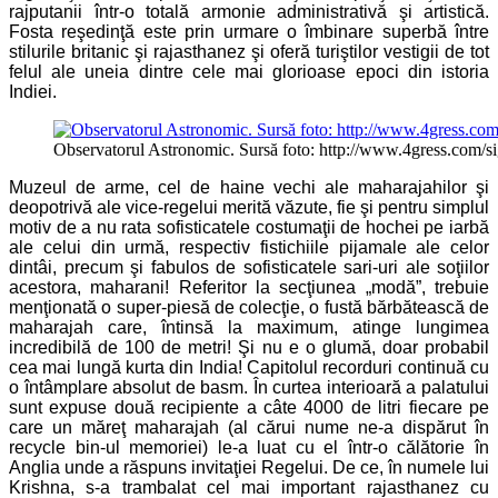
rajputanii într-o totală armonie administrativă şi artistică.
Fosta reşedinţă este prin urmare o îmbinare superbă între
stilurile britanic şi rajasthanez şi oferă turiştilor vestigii de tot
felul ale uneia dintre cele mai glorioase epoci din istoria
Indiei.
Observatorul Astronomic. Sursă foto: http://www.4gress.com/s
Muzeul de arme, cel de haine vechi ale maharajahilor şi
deopotrivă ale vice-regelui merită văzute, fie şi pentru simplul
motiv de a nu rata sofisticatele costumaţii de hochei pe iarbă
ale celui din urmă, respectiv fistichiile pijamale ale celor
dintâi, precum şi fabulos de sofisticatele sari-uri ale soţiilor
acestora, maharani! Referitor la secţiunea „modă”, trebuie
menţionată o super-piesă de colecţie, o fustă bărbătească de
maharajah care, întinsă la maximum, atinge lungimea
incredibilă de 100 de metri! Şi nu e o glumă, doar probabil
cea mai lungă kurta din India! Capitolul recorduri continuă cu
o întâmplare absolut de basm. În curtea interioară a palatului
sunt expuse două recipiente a câte 4000 de litri fiecare pe
care un măreţ maharajah (al cărui nume ne-a dispărut în
recycle bin-ul memoriei) le-a luat cu el într-o călătorie în
Anglia unde a răspuns invitaţiei Regelui. De ce, în numele lui
Krishna, s-a trambalat cel mai important rajasthanez cu