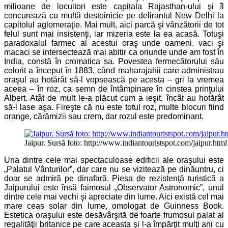
milioane de locuitori este capitala Rajasthan-ului şi îl
concurează cu multă destoinicie pe delirantul New Delhi la
capitolul aglomeraţie. Mai mult, aici parcă şi vânzătorii de tot
felul sunt mai insistenţi, iar mizeria este la ea acasă. Totuşi
paradoxalul farmec al acestui oraş unde oameni, vaci şi
macaci se intersectează mai abitir ca oriunde unde am fost în
India, constă în cromatica sa. Povestea fermecătorului său
colorit a început în 1883, când maharajahii care administrau
oraşul au hotărât să-l vopsească pe acesta – gri la vremea
aceea – în roz, ca semn de întâmpinare în cinstea prinţului
Albert. Atât de mult le-a plăcut cum a ieşit, încât au hotărât
să-l lase aşa. Fireşte că nu este totul roz, multe blocuri fiind
orange, cărămizii sau crem, dar rozul este predominant.
Jaipur. Sursă foto: http://www.indiantouristspot.com/jaipur.html
Una dintre cele mai spectaculoase edificii ale oraşului este
„Palatul Vânturilor”, dar care nu se vizitează pe dinăuntru, ci
doar se admiră pe dinafară. Piesa de rezistenţă turistică a
Jaipurului este însă faimosul „Observator Astronomic”, unul
dintre cele mai vechi şi apreciate din lume. Aici există cel mai
mare ceas solar din lume, omologat de Guinness Book.
Estetica oraşului este desăvârşită de foarte frumosul palat al
regalităţii britanice pe care aceasta şi l-a împărţit mulţi ani cu