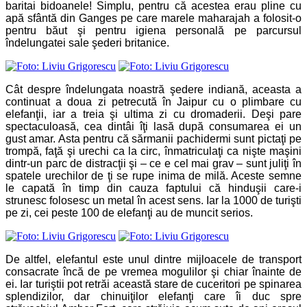
baritai bidoanele! Simplu, pentru că acestea erau pline cu
apă sfântă din Ganges pe care marele maharajah a folosit-o
pentru băut şi pentru igiena personală pe parcursul
îndelungatei sale şederi britanice.
Cât despre îndelungata noastră şedere indiană, aceasta a
continuat a doua zi petrecută în Jaipur cu o plimbare cu
elefanţii, iar a treia şi ultima zi cu dromaderii. Deşi pare
spectaculoasă, cea dintâi îţi lasă după consumarea ei un
gust amar. Asta pentru că sărmanii pachidermi sunt pictaţi pe
trompă, faţă şi urechi ca la circ, înmatriculaţi ca nişte maşini
dintr-un parc de distracţii şi – ce e cel mai grav – sunt juliţi în
spatele urechilor de ţi se rupe inima de milă. Aceste semne
le capată în timp din cauza faptului că hinduşii care-i
strunesc folosesc un metal în acest sens. Iar la 1000 de turişti
pe zi, cei peste 100 de elefanţi au de muncit serios.
De altfel, elefantul este unul dintre mijloacele de transport
consacrate încă de pe vremea mogulilor şi chiar înainte de
ei. Iar turiştii pot retrăi această stare de cuceritori pe spinarea
splendizilor, dar chinuiţilor elefanţi care îi duc spre