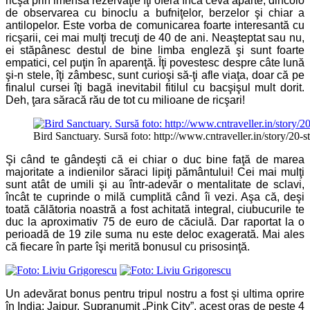
ricşa prin imensa rezervaţie îţi oferă încă ceva aparte, dincolo
de observarea cu binoclu a bufniţelor, berzelor şi chiar a
antilopelor. Este vorba de comunicarea foarte interesantă cu
ricşarii, cei mai mulţi trecuţi de 40 de ani. Neaşteptat sau nu,
ei stăpânesc destul de bine limba engleză şi sunt foarte
empatici, cel puţin în aparenţă. Îţi povestesc despre câte lună
şi-n stele, îţi zâmbesc, sunt curioşi să-ţi afle viaţa, doar că pe
finalul cursei îţi bagă inevitabil fitilul cu bacşişul mult dorit.
Deh, ţara săracă rău de tot cu milioane de ricşari!
Bird Sanctuary. Sursă foto: http://www.cntraveller.in/story/20
Şi când te gândeşti că ei chiar o duc bine faţă de marea
majoritate a indienilor săraci lipiţi pământului! Cei mai mulţi
sunt atât de umili şi au într-adevăr o mentalitate de sclavi,
încât te cuprinde o milă cumplită când îi vezi. Aşa că, deşi
toată călătoria noastră a fost achitată integral, ciubucurile te
duc la aproximativ 75 de euro de căciulă. Dar raportat la o
perioadă de 19 zile suma nu este deloc exagerată. Mai ales
că fiecare în parte îşi merită bonusul cu prisosinţă.
Un adevărat bonus pentru tripul nostru a fost şi ultima oprire
în India: Jaipur. Supranumit „Pink City”, acest oraş de peste 4