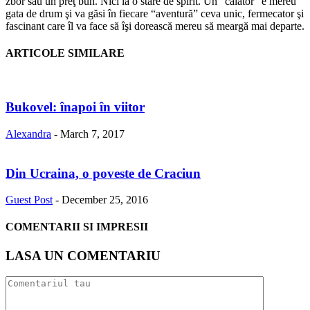
zbor sau un preţ bun. Nici la o stare de spirit. Un “călător” e mereu
gata de drum şi va găsi în fiecare “aventură” ceva unic, fermecator şi
fascinant care îl va face să îşi dorească mereu să meargă mai departe.
ARTICOLE SIMILARE
Bukovel: înapoi în viitor
Alexandra
-
March 7, 2017
Din Ucraina, o poveste de Craciun
Guest Post
-
December 25, 2016
COMENTARII SI IMPRESII
LASA UN COMENTARIU