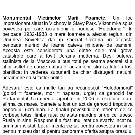
Monumentul Victimelor Marii Foamete
. Un loc
impresionant situat in Vichnoy is Slavy Park. Viktor mi-a spus
povestea pe care ucrainienii o numesc “Holodomor”: In
perioada 1932-1933 o mare foamete a afectat regiuni din
Uniunea Sovietica dar in special Ucraina, in aceasta
perioada murind de foame cateva milioane de oameni.
Aceasta este considerata una dintre cele mai grave
catastrofe care a lovit Ucraina moderna. Desi puterea
stalinista de la Moscova a pus totul pe seama secetei si a
altor astfel de cauze naturale, ucrainienii stiu ca totul a fost
planificat in vederea supunerii ba chiar distrugerii natiunii
ucrainiene ca si factor politic.
Adevarul este ca multe tari au recunoscut “Holodomorul”
(golod = foamete, mor = napasta, urgie) ca genocid iar
Parlamentul Ucrainei a aprobat in 2006 o rezolutie care
afirma ca marea foamete a fost un act de genocid impotriva
poporului ucrainian. La finalul povestirii am intrebat de ce
vorbesc totusi limba rusa cu atata mandrie si de ce iubesc
Rusia in sine. Raspunsul a fost unul atat de evaziv incat nu
am mai insistat. Locul merita vizitat pentru povestea in sine,
pentru muzeu dar si pentru panorama oferita asupra orasului