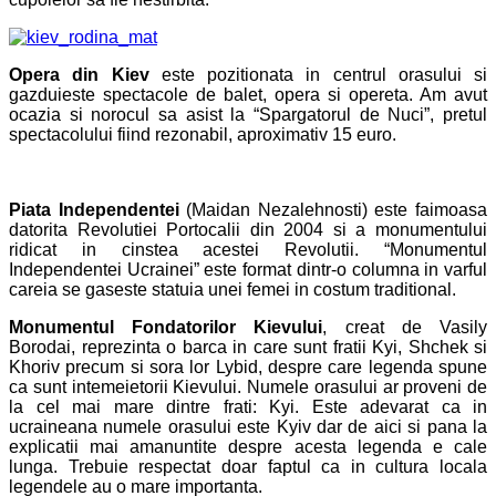
Opera din Kiev
este pozitionata in centrul orasului si
gazduieste spectacole de balet, opera si opereta. Am avut
ocazia si norocul sa asist la “Spargatorul de Nuci”, pretul
spectacolului fiind rezonabil, aproximativ 15 euro.
Piata Independentei
(Maidan Nezalehnosti) este faimoasa
datorita Revolutiei Portocalii din 2004 si a monumentului
ridicat in cinstea acestei Revolutii. “Monumentul
Independentei Ucrainei” este format dintr-o columna in varful
careia se gaseste statuia unei femei in costum traditional.
Monumentul Fondatorilor Kievului
, creat de Vasily
Borodai, reprezinta o barca in care sunt fratii Kyi, Shchek si
Khoriv precum si sora lor Lybid, despre care legenda spune
ca sunt intemeietorii Kievului. Numele orasului ar proveni de
la cel mai mare dintre frati: Kyi. Este adevarat ca in
ucraineana numele orasului este Kyiv dar de aici si pana la
explicatii mai amanuntite despre acesta legenda e cale
lunga. Trebuie respectat doar faptul ca in cultura locala
legendele au o mare importanta.