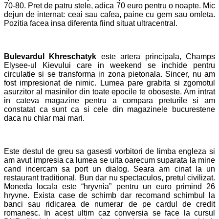
70-80. Pret de patru stele, adica 70 euro pentru o noapte. Mic
dejun de internat: ceai sau cafea, paine cu gem sau omleta.
Pozitia facea insa diferenta fiind situat ultracentral.
Bulevardul Khreschatyk
este artera principala, Champs
Elysee-ul Kievului care in weekend se inchide pentru
circulatie si se transforma in zona pietonala. Sincer, nu am
fost impresionat de nimic. Lumea pare grabita si zgomotul
asurzitor al masinilor din toate epocile te oboseste. Am intrat
in cateva magazine pentru a compara preturile si am
constatat ca sunt ca si cele din magazinele bucurestene
daca nu chiar mai mari.
Este destul de greu sa gasesti vorbitori de limba engleza si
am avut impresia ca lumea se uita oarecum suparata la mine
cand incercam sa port un dialog. Seara am cinat la un
restaurant traditional. Bun dar nu spectaculos, pretul civilizat.
Moneda locala este “hryvnia” pentru un euro primind 26
hryvne. Exista case de schimb dar recomand schimbul la
banci sau ridicarea de numerar de pe cardul de credit
romanesc. In acest ultim caz conversia se face la cursul