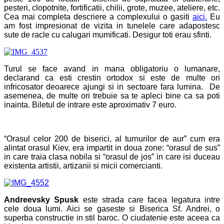
pesteri, clopotnite, fortificatii, chilii, grote, muzee, ateliere, etc.
Cea mai completa descriere a complexului o gasiti
aici.
Eu
am fost impresionat de vizita in tunelele care adapostesc
sute de racle cu calugari mumificati. Desigur toti erau sfinti.
Turul se face avand in mana obligatoriu o lumanare,
declarand ca esti crestin ortodox si este de multe ori
infricosator deoarece ajungi si in sectoare fara lumina. De
asemenea, de multe ori trebuie sa te apleci bine ca sa poti
inainta. Biletul de intrare este aproximativ 7 euro.
“Orasul celor 200 de biserici, al turnurilor de aur” cum era
alintat orasul Kiev, era impartit in doua zone: “orasul de sus”
in care traia clasa nobila si “orasul de jos” in care isi duceau
existenta artistii, artizanii si micii comercianti.
Andreevsky Spusk
este strada care facea legatura intre
cele doua lumi. Aici se gaseste si Biserica Sf. Andrei, o
superba constructie in stil baroc. O ciudatenie este aceea ca