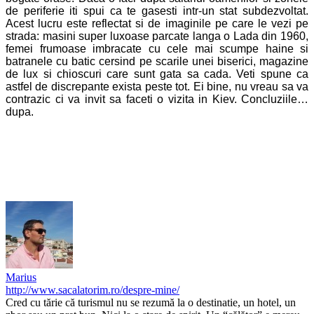
de periferie iti spui ca te gasesti intr-un stat subdezvoltat.
Acest lucru este reflectat si de imaginile pe care le vezi pe
strada: masini super luxoase parcate langa o Lada din 1960,
femei frumoase imbracate cu cele mai scumpe haine si
batranele cu batic cersind pe scarile unei biserici, magazine
de lux si chioscuri care sunt gata sa cada. Veti spune ca
astfel de discrepante exista peste tot. Ei bine, nu vreau sa va
contrazic ci va invit sa faceti o vizita in Kiev. Concluziile…
dupa.
Marius
http://www.sacalatorim.ro/despre-mine/
Cred cu tărie că turismul nu se rezumă la o destinatie, un hotel, un