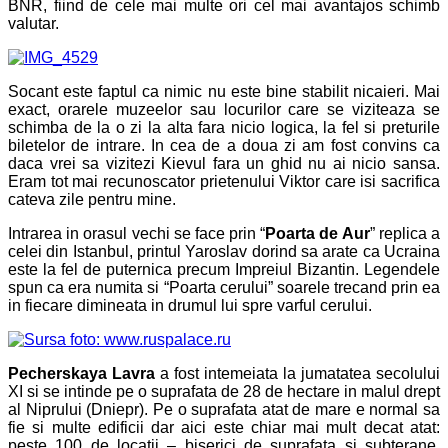
BNR, fiind de cele mai multe ori cel mai avantajos schimb
valutar.
Socant este faptul ca nimic nu este bine stabilit nicaieri. Mai
exact, orarele muzeelor sau locurilor care se viziteaza se
schimba de la o zi la alta fara nicio logica, la fel si preturile
biletelor de intrare. In cea de a doua zi am fost convins ca
daca vrei sa vizitezi Kievul fara un ghid nu ai nicio sansa.
Eram tot mai recunoscator prietenului Viktor care isi sacrifica
cateva zile pentru mine.
Intrarea in orasul vechi se face prin “
Poarta de Aur
” replica a
celei din Istanbul, printul Yaroslav dorind sa arate ca Ucraina
este la fel de puternica precum Impreiul Bizantin. Legendele
spun ca era numita si “Poarta cerului” soarele trecand prin ea
in fiecare dimineata in drumul lui spre varful cerului.
Pecherskaya Lavra
a fost intemeiata la jumatatea secolului
XI si se intinde pe o suprafata de 28 de hectare in malul drept
al Niprului (Dniepr). Pe o suprafata atat de mare e normal sa
fie si multe edificii dar aici este chiar mai mult decat atat:
peste 100 de locatii – biserici de suprafata si subterane,