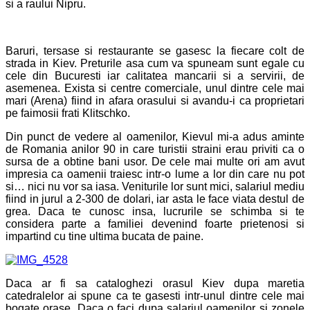
si a raului Nipru.
Baruri, tersase si restaurante se gasesc la fiecare colt de
strada in Kiev. Preturile asa cum va spuneam sunt egale cu
cele din Bucuresti iar calitatea mancarii si a servirii, de
asemenea. Exista si centre comerciale, unul dintre cele mai
mari (Arena) fiind in afara orasului si avandu-i ca proprietari
pe faimosii frati Klitschko.
Din punct de vedere al oamenilor, Kievul mi-a adus aminte
de Romania anilor 90 in care turistii straini erau priviti ca o
sursa de a obtine bani usor. De cele mai multe ori am avut
impresia ca oamenii traiesc intr-o lume a lor din care nu pot
si… nici nu vor sa iasa. Veniturile lor sunt mici, salariul mediu
fiind in jurul a 2-300 de dolari, iar asta le face viata destul de
grea. Daca te cunosc insa, lucrurile se schimba si te
considera parte a familiei devenind foarte prietenosi si
impartind cu tine ultima bucata de paine.
Daca ar fi sa cataloghezi orasul Kiev dupa maretia
catedralelor ai spune ca te gasesti intr-unul dintre cele mai
bogate orase. Daca o faci dupa salariul oamenilor si zonele