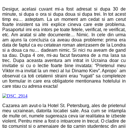
Desigur, acelasi cuvant mi-a fost adresat si dupa 30 de
minute, si dupa o ora si dupa doua si dupa trei. In tot acest
timp eu… asteptam. La un moment am cedat si am cerut
foarte insistent sa imi explice cineva care este problema.
Pasaportul imi era intors pe toate fetele, verificat, re verificat,
etc. Am aratat si alte documente… Nimic. In cele din urma
am ajuns la concluzia ca aveau doua probleme: prima era
data de faptul ca eu cetatean roman aterizasem de la Londra
si a doua ca nu… dadeam nimic. Si nici nu aveam de gand
sa dau. Dupa 4 ore, mi-au facut favoarea de a ma lasa sa
trec. Dupa aceasta aventura am intrat in Ucraina doar cu
invitatie si cu o lectie foarte bine invatata: “Prietenul meu
Viktor m-a invitat la un meci al lui Dinamo Kiev”. Apropo` am
observat ca toti cetatenii straini erau “rugati” sa completeze
un formular in care era obligatorie mentionarea hotelului in
care stau cu adresa exacta!
Cazarea am avut-o la Hotel St. Petersburg, ales de prietenul
meu ucrainean, datorita locatiei sale. Asa cum se intampla
de multe ori, numele sugereaza ceva iar realitatea te izbeste
violent. Pentru mine a fost o intoarcere in trecut. O cladire de
tip comunist si o amenajare de tip camin studentesc din anii