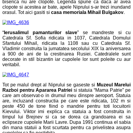
biserica nu are clopote. Legenda spune ca daca ar avea
clopote si acestea ar bate, apele Niprului s-ar trezi inundand
orasul. Tot aici gasiti si
casa memoriala Mihail Bulgakov
.
“
Ierusalimul pamanturilor slave
” se mandreste si cu
Catedrala Sf. Sofia ridicata in 1037, Catedrala Domului
Sfantului Mihail, ridicata la 1108 sau cu Catedrala Sf.
Vladimir construita la jumatatea secolului XIX la aniversarea
a 900 de ani de la crestinarea Rusiei. Catedralele sunt
decorate in stil bizantin iar cupolele lor sunt poleite cu aur
veritabil.
Tot pe malul drept al Niprului se gaseste si
Muzeul Marelui
Razboi pentru Apararea Patriei
si statuia “Mama Patrie” pe
care am observat-o in drumul meu dinspre aeroport. Statuia
are, incluzand constructia pe care este ridicata, 102 m si
peste 450 de tone fiind o mandrie pentru toti locuitorii
Kievului. Viktor imi explica ca statuia a fost construita in
timpul lui Brejnev si ca se dorea ca grandoarea ei sa
eclipseze cupolele Marii Lavre. Dupa 1991 continua el sabia
din mana statuii a fost scurtata pentru ca privelistea asupra
cupolelor sa fie nestirbita.