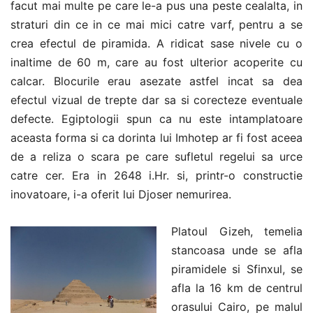
facut mai multe pe care le-a pus una peste cealalta, in
straturi din ce in ce mai mici catre varf, pentru a se
crea efectul de piramida. A ridicat sase nivele cu o
inaltime de 60 m, care au fost ulterior acoperite cu
calcar. Blocurile erau asezate astfel incat sa dea
efectul vizual de trepte dar sa si corecteze eventuale
defecte. Egiptologii spun ca nu este intamplatoare
aceasta forma si ca dorinta lui Imhotep ar fi fost aceea
de a reliza o scara pe care sufletul regelui sa urce
catre cer. Era in 2648 i.Hr. si, printr-o constructie
inovatoare, i-a oferit lui Djoser nemurirea.
Platoul Gizeh, temelia
stancoasa unde se afla
piramidele si Sfinxul, se
afla la 16 km de centrul
orasului Cairo, pe malul