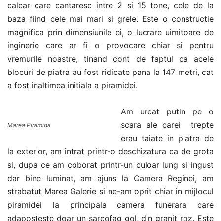
calcar care cantaresc intre 2 si 15 tone, cele de la
baza fiind cele mai mari si grele. Este o constructie
magnifica prin dimensiunile ei, o lucrare uimitoare de
inginerie care ar fi o provocare chiar si pentru
vremurile noastre, tinand cont de faptul ca acele
blocuri de piatra au fost ridicate pana la 147 metri, cat
a fost inaltimea initiala a piramidei.
Am urcat putin pe o
scara ale carei trepte
Marea Piramida
erau taiate in piatra de
la exterior, am intrat printr-o deschizatura ca de grota
si, dupa ce am coborat printr-un culoar lung si ingust
dar bine luminat, am ajuns la Camera Reginei, am
strabatut Marea Galerie si ne-am oprit chiar in mijlocul
piramidei la principala camera funerara care
adaposteste doar un sarcofag gol, din granit roz. Este