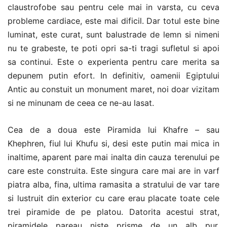
claustrofobe sau pentru cele mai in varsta, cu ceva
probleme cardiace, este mai dificil. Dar totul este bine
luminat, este curat, sunt balustrade de lemn si nimeni
nu te grabeste, te poti opri sa-ti tragi sufletul si apoi
sa continui. Este o experienta pentru care merita sa
depunem putin efort. In definitiv, oamenii Egiptului
Antic au constuit un monument maret, noi doar vizitam
si ne minunam de ceea ce ne-au lasat.
Cea de a doua este Piramida lui Khafre – sau
Khephren, fiul lui Khufu si, desi este putin mai mica in
inaltime, aparent pare mai inalta din cauza terenului pe
care este construita. Este singura care mai are in varf
piatra alba, fina, ultima ramasita a stratului de var tare
si lustruit din exterior cu care erau placate toate cele
trei piramide de pe platou. Datorita acestui strat,
piramidele pareau niste prisme de un alb pur,