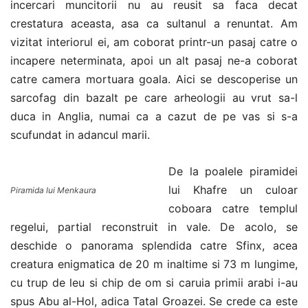
incercari muncitorii nu au reusit sa faca decat
crestatura aceasta, asa ca sultanul a renuntat. Am
vizitat interiorul ei, am coborat printr-un pasaj catre o
incapere neterminata, apoi un alt pasaj ne-a coborat
catre camera mortuara goala. Aici se descoperise un
sarcofag din bazalt pe care arheologii au vrut sa-l
duca in Anglia, numai ca a cazut de pe vas si s-a
scufundat in adancul marii.
De la poalele piramidei
lui Khafre un culoar
Piramida lui Menkaura
coboara catre templul
regelui, partial reconstruit in vale. De acolo, se
deschide o panorama splendida catre Sfinx, acea
creatura enigmatica de 20 m inaltime si 73 m lungime,
cu trup de leu si chip de om si caruia primii arabi i-au
spus Abu al-Hol, adica Tatal Groazei. Se crede ca este