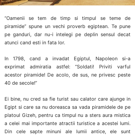
“Oamenii se tem de timp si timpul se teme de
piramide” spune un vechi proverb egiptean. Te pune
pe ganduri, dar nu-i intelegi pe deplin sensul decat
atunci cand esti in fata lor.
In 1798, cand a invadat Egiptul, Napoleon si-a
exprimat admiratia astfel: “Soldati! Priviti varful
acestor piramide! De acolo, de sus, ne privesc peste
40 de secole!”
Ei bine, nu cred sa fie turist sau calator care ajunge in
Egipt si care sa nu doreasca sa vada piramidele de pe
platoul Gizeh, pentru ca timpul nu a sters aura mistica
a celei mai importante atractii turistice a acestei lumi.
Din cele sapte minuni ale lumii antice, ele sunt