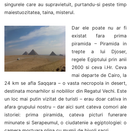
singurele care au supravietuit, purtandu-si peste timp
maiestuozitatea, taina, misterul.
Dar ele poate nu ar fi
existat fara prima
piramida – Piramida in
trepte a lui Djoser,
regele Egiptului prin anii
2600 si ceva i.Hr. Ceva
mai departe de Cairo, la
24 km se afla Saqqara – o vasta necropola in desert,
destinata monarhilor si nobililor din Regatul Vechi. Este
un loc mai putin vizitat de turisti – erau doar cativa in
afara grupului nostru – dar aici sunt cateva comori ale
istoriei: prima piramida, cateva picturi funerare
minunate si Serapeumul, o ciudatenie a egiptologiei: o
camera mortuara plina cu mumii de bivoli sacri.