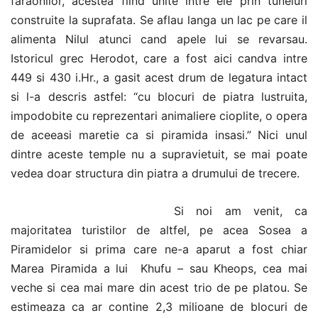
faraonilor, acestea fiind unite intre ele prin tuneluri
construite la suprafata. Se aflau langa un lac pe care il
alimenta Nilul atunci cand apele lui se revarsau.
Istoricul grec Herodot, care a fost aici candva intre
449 si 430 i.Hr., a gasit acest drum de legatura intact
si l-a descris astfel: “cu blocuri de piatra lustruita,
impodobite cu reprezentari animaliere cioplite, o opera
de aceeasi maretie ca si piramida insasi.” Nici unul
dintre aceste temple nu a supravietuit, se mai poate
vedea doar structura din piatra a drumului de trecere.
Si noi am venit, ca
majoritatea turistilor de altfel, pe acea Sosea a
Piramidelor si prima care ne-a aparut a fost chiar
Marea Piramida a lui Khufu – sau Kheops, cea mai
veche si cea mai mare din acest trio de pe platou. Se
estimeaza ca ar contine 2,3 milioane de blocuri de