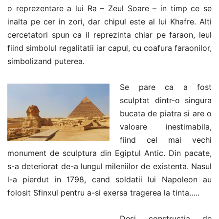
o reprezentare a lui Ra – Zeul Soare – in timp ce se
inalta pe cer in zori, dar chipul este al lui Khafre. Alti
cercetatori spun ca il reprezinta chiar pe faraon, leul
fiind simbolul regalitatii iar capul, cu coafura faraonilor,
simbolizand puterea.
Se pare ca a fost
sculptat dintr-o singura
bucata de piatra si are o
valoare inestimabila,
fiind cel mai vechi
monument de sculptura din Egiptul Antic. Din pacate,
s-a deteriorat de-a lungul mileniilor de existenta. Nasul
l-a pierdut in 1798, cand soldatii lui Napoleon au
folosit Sfinxul pentru a-si exersa tragerea la tinta…..
Desi constructia de