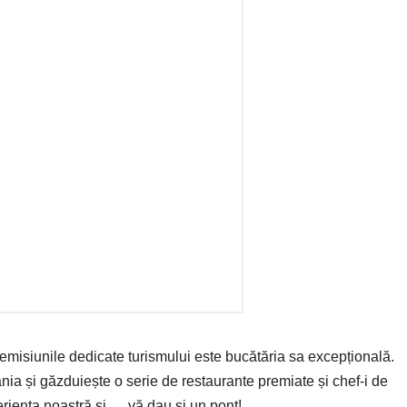
emisiunile dedicate turismului este bucătăria sa excepțională.
ia și găzduiește o serie de restaurante premiate și chef-i de
iența noastră și…. vă dau și un pont!