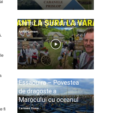
ai
Danțu’ la Șură din Vărai
Alina Coman
ă.
ile
a
Essaouira – Povestea
de dragoste a
Marocului cu oceanul
Carmen Dima
e fi