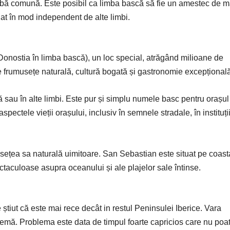
mbă comună. Este posibil ca limba bască să fie un amestec de m
luat în mod independent de alte limbi.
Donostia în limba bască), un loc special, atrăgând milioane de
 de frumusețe naturală, cultură bogată și gastronomie excepțional
 sau în alte limbi. Este pur și simplu numele basc pentru orașul
spectele vieții orașului, inclusiv în semnele stradale, în instituți
usețea sa naturală uimitoare. San Sebastian este situat pe coast
ctaculoase asupra oceanului și ale plajelor sale întinse.
știut că este mai rece decât in restul Peninsulei Iberice. Vara
lemă. Problema este data de timpul foarte capricios care nu poat