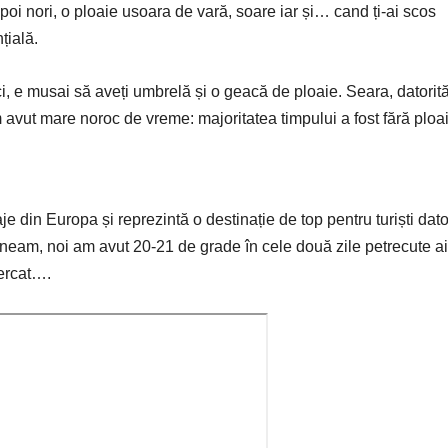
poi nori, o ploaie usoara de vară, soare iar și… cand ți-ai scos
țială.
ci, e musai să aveți umbrelă și o geacă de ploaie. Seara, datorit
 avut mare noroc de vreme: majoritatea timpului a fost fără ploa
 din Europa și reprezintă o destinație de top pentru turiști dato
uneam, noi am avut 20-21 de grade în cele două zile petrecute ai
cercat….