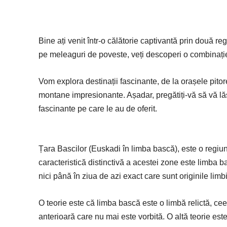
Bine ați venit într-o călătorie captivantă prin două re
pe meleaguri de poveste, veți descoperi o combinație 
Vom explora destinații fascinante, de la orașele pitore
montane impresionante. Așadar, pregătiți-vă să vă lăs
fascinante pe care le au de oferit.
Țara Bascilor (Euskadi în limba bască), este o regiu
caracteristică distinctivă a acestei zone este limba
nici până în ziua de azi exact care sunt originile limbi
O teorie este că limba bască este o limbă relictă, ce
anterioară care nu mai este vorbită. O altă teorie es