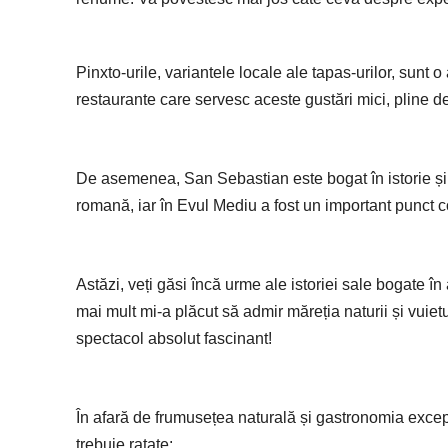
Pinxto-urile, variantele locale ale tapas-urilor, sunt o
restaurante care servesc aceste gustări mici, pline de
De asemenea, San Sebastian este bogat în istorie și 
romană, iar în Evul Mediu a fost un important punct co
Astăzi, veți găsi încă urme ale istoriei sale bogate în 
mai mult mi-a plăcut să admir măreția naturii și vuiet
spectacol absolut fascinant!
În afară de frumusețea naturală și gastronomia excepț
trebuie ratate: