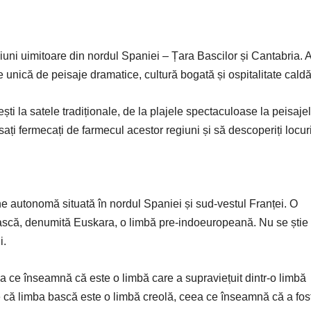
giuni uimitoare din nordul Spaniei – Țara Bascilor și Cantabria. A
unică de peisaje dramatice, cultură bogată și ospitalitate caldă
ști la satele tradiționale, de la plajele spectaculoase la peisaje
ați fermecați de farmecul acestor regiuni și să descoperiți locur
ne autonomă situată în nordul Spaniei și sud-vestul Franței. O
 bască, denumită Euskara, o limbă pre-indoeuropeană. Nu se știe
i.
ea ce înseamnă că este o limbă care a supraviețuit dintr-o limbă
te că limba bască este o limbă creolă, ceea ce înseamnă că a fos