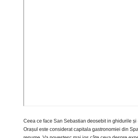
Ceea ce face San Sebastian deosebit in ghidurile și 
Orașul este considerat capitala gastronomiei din Span
renume. Va povestesc mai jos câte ceva despre exper