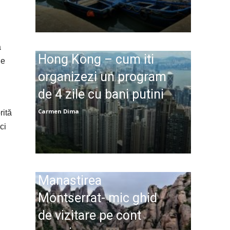
ă
Hong Kong – cum iti
ie
organizezi un program
de 4 zile cu bani putini
Carmen Dima
rită
ci
Manastirea
Montserrat- mic ghid
de vizitare pe cont