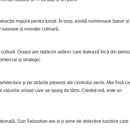
 atracție majoră pentru turiști. În oraș, există numeroase baruri și
 savoare și inovație culinară.
cultură. Orașul are rădăcini adânci care datează încă din perio
mercial și strategic.
arhitectura și pe străzile pitorești ale centrului vechi. Mie însă ce
ul valurilor uriașe care se sparg de tărm. Credeți-mă, este un
ională, San Sebastian are și o serie de obiective turistice care