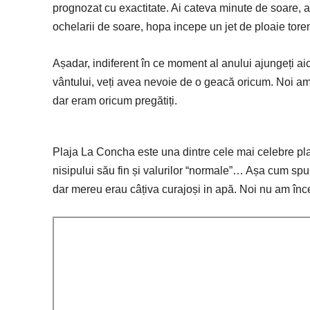
prognozat cu exactitate. Ai cateva minute de soare, a
ochelarii de soare, hopa incepe un jet de ploaie toren
Așadar, indiferent în ce moment al anului ajungeți ai
vântului, veți avea nevoie de o geacă oricum. Noi am
dar eram oricum pregătiți.
Plaja La Concha este una dintre cele mai celebre plaje
nisipului său fin și valurilor “normale”… Așa cum sp
dar mereu erau câțiva curajoși in apă. Noi nu am în