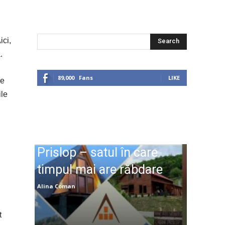
ici,
Search
.
89,000
Fans
LIKE
le
ile
Prislop – satul în care
timpul mai are răbdare
Alina Coman
t