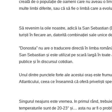
creată de o populație de oameni care nu aveau o li
multe limbi diferite, sau că să fie o limbă care a evo
Să revenim la oile noastre, adică la San Sebastian (
turiști în fiecare an, datorită combinației sale unice
”Donostia” nu are o traducere directă în limba română
San Sebastian și este utilizat pe scară largă în toate a
publice și în discursul cotidian.
Unul dintre punctele forte ale acestui oraș este frum
Atlanticului, ceea ce înseamnă că oferă priveliști spe
Singurul neajuns este vremea. In primul rând, trebuie 
temperaturile sunt de 20-23° și… asta nu ar fi o prob