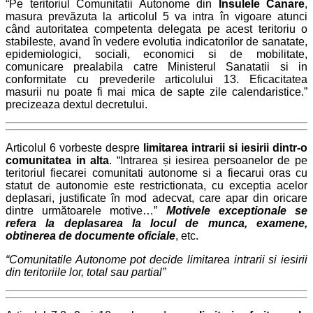
“Pe teritoriul Comunitatii Autonome din
Insulele Canare
,
masura prevăzuta la articolul 5 va intra în vigoare atunci
când autoritatea competenta delegata pe acest teritoriu o
stabileste, avand în vedere evolutia indicatorilor de sanatate,
epidemiologici, sociali, economici si de mobilitate,
comunicare prealabila catre Ministerul Sanatatii si in
conformitate cu prevederile articolului 13. Eficacitatea
masurii nu poate fi mai mica de sapte zile calendaristice.”
precizeaza dextul decretului.
Articolul 6 vorbeste despre
limitarea intrarii si iesirii dintr-o
comunitatea in alta
. “Intrarea și iesirea persoanelor de pe
teritoriul fiecarei comunitati autonome si a fiecarui oras cu
statut de autonomie este restrictionata, cu exceptia acelor
deplasari, justificate în mod adecvat, care apar din oricare
dintre următoarele motive…”
Motivele exceptionale se
refera la deplasarea la locul de munca, examene,
obtinerea de documente oficiale
, etc.
“Comunitatile Autonome pot decide limitarea intrarii si iesirii
din teritoriile lor, total sau partial”