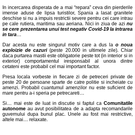
In incercarea disperata de a mai “repara” ceva din pierderile
imense aduse de lipsa turistilor, Spania a lasat granitele
deschise si nu a impuis restrictii severe pentru cei care intrau
pe cale rutiera, maritima sau aeriana. Nici in ziua de azi
nu
se cere prezentarea unui test negativ Covid-19 la intrarea
in tara
…
Dar acesta nu este singurul motiv care a dus la
o noua
exploizie de cazuri
(peste 20.000 in ultimele zile). Chiar
daca purtarea mastii este obligatorie peste tot (in interior si in
exterior) comportamentul iresponsabil al unora dintre
cetateni este probabil cel mai important factor.
Presa locala vorbeste in fiecare zi de petreceri private de
peste 20 de persoane sparte de catre politie si incheiate cu
amenzi. Probabil cuantumul amenzilor nu este suficient de
mare pentru a-i speria pe petrecareti…
Si… mai este de luat in discutie si faptul ca
Comunitatile
autonome
au avut posibilitatea de a adapta recomandarile
guvernului dupa bunul plac. Unele au fost mai restrictive,
altele mai… relaxate.