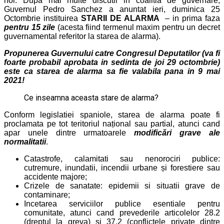
noi. Dupa mai multe discutii in coalitia de guvernare,
Guvernul Pedro Sanchez a anuntat ieri, duminica 25
Octombrie instituirea
STARII DE ALARMA
– in prima faza
pentru 15 zile
(acesta fiind termenul maxim pentru un decret
guvernamental referitor la starea de alarma).
Propunerea Guvernului catre Congresul Deputatilor (va fi
foarte probabil aprobata in sedinta de joi 29 octombrie)
este ca starea de alarma sa fie valabila pana in 9 mai
2021!
Ce inseamna aceasta stare de alarma?
Conform legislatiei spaniole, starea de alarma poate fi
proclamata pe tot teritoriul național sau partial, atunci cand
apar unele dintre urmatoarele
modificări grave ale
normalitatii
.
Catastrofe, calamitati sau nenorociri publice:
cutremure, inundatii, incendii urbane și forestiere sau
accidente majore;
Crizele de sanatate: epidemii si situatii grave de
contaminare;
Incetarea serviciilor publice esentiale pentru
comunitate, atunci cand prevederile articolelor 28.2
(dreptul la greva) și 37.2 (conflictele private dintre