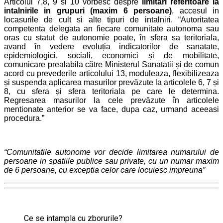
Articolul 7,8, 9 si 10 vorbesc despre
limitari referitoare la
intalnirile in grupuri (maxim 6 persoane)
, accesul in
locasurile de cult si alte tipuri de intalniri. “Autoritatea
competenta delegata an fiecare comunitate autonoma sau
oras cu statut de autonomie poate, în sfera sa teritoriala,
avand în vedere evoluția indicatorilor de sanatate,
epidemiologici, sociali, economici și de mobilitate,
comunicare prealabila către Ministerul Sanatatii și de comun
acord cu prevederile articolului 13, moduleaza, flexibilizeaza
și suspenda aplicarea masurilor prevăzute la articolele 6, 7 și
8, cu sfera și sfera teritoriala pe care le determina.
Regresarea masurilor la cele prevăzute în articolele
mentionate anterior se va face, dupa caz, urmand aceeasi
procedura.”
“Comunitatile autonome vor decide limitarea numarului de
persoane in spatiile publice sau private, cu un numar maxim
de 6 persoane, cu exceptia celor care locuiesc impreuna”
Ce se intampla cu zborurile?