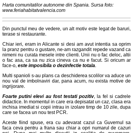
Harta comunitatilor autonome din Spania. Sursa foto:
www.feriahabitatvalencia.com
Din punctul meu de vedere, un alt motiv este legat de baruri,
terase si restaurante.
Chiar ieri, eram in Alicante si desi am avut intentia sa oprim
la pranz pentru o gustare, ne-am razgandit repede vazand ca
nimeni nu curata mesele intre clienti. Unii nu o fac deloc, altii
o fac asa, ca sa nu zica cineva ca nu e facut. Si oricum ar
face-o,
este imposibila o dezinfectie total
a
.
Multi spanioli s-au plans ca deschiderea scolilor va aduce un
nou val de imbolnaviri dar, pana acum, nu exista motive de
ingrijorare.
Foarte putini elevi au fost testati pozitiv
, la fel si cadrele
didactice. In momentul in care era depisatat un caz, clasa era
inchisa imediat si copii intrau in izolare timp de 10 zile, dupa
care se facea un nou test PCR.
Aceste fiind spuse, era cu adevarat cazul ca Guvernul sa
faca ceva pentru a frana sau chiar a opri numarul de cazuri