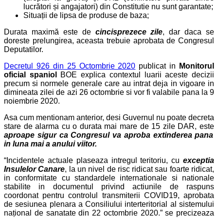
lucrători și angajatori) din Constitutie nu sunt garantate;
Situații de lipsa de produse de baza;
Durata maximă este de
cincisprezece zile
, dar daca se
doreste prelungirea, aceasta trebuie aprobata de Congresul
Deputatilor.
Decretul 926 din 25 Octombrie 2020
publicat in
Monitorul
oficial spaniol
BOE explica contextul luarii aceste decizii
precum si normele generale care au intrat deja in vigoare in
dimineata zilei de azi 26 octombrie si vor fi valabile pana la 9
noiembrie 2020.
Asa cum mentionam anterior, desi Guvernul nu poate decreta
stare de alarma cu o durata mai mare de 15 zile DAR, este
aproape sigur ca Congresul va aproba extinderea pana
in luna mai a anului viitor.
“Incidentele actuale plaseaza intregul teritoriu, cu
exceptia
Insulelor Canare
, la un nivel de risc ridicat sau foarte ridicat,
in conformitate cu standardele internationale si nationale
stabilite in documentul privind actiunile de raspuns
coordonat pentru controlul transmiterii COVID19, aprobata
de sesiunea plenara a Consiliului interteritorial al sistemului
național de sanatate din 22 octombrie 2020.” se precizeaza