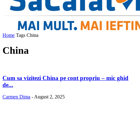
Home
Tags
China
China
Cum sa vizitezi China pe cont propriu – mic ghid
de...
Carmen Dima
-
August 2, 2025