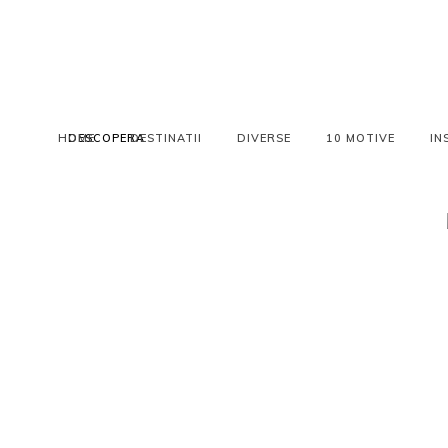
HOME
DESCOPERA
DESTINATII
DIVERSE
10 MOTIVE
IN