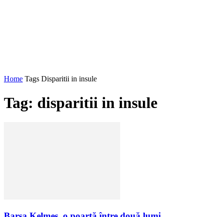
Home
Tags
Disparitii in insule
Tag: disparitii in insule
Barsa Kelmes, o poartă între două lumi