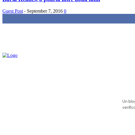
Guest Post
-
September 7, 2016
0
85,000
Fans
Un blog
verific