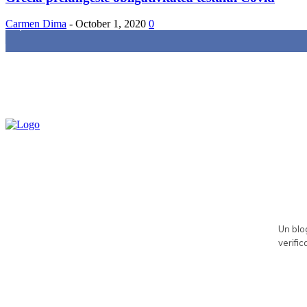
Carmen Dima
-
October 1, 2020
0
85,000
Fans
Un blog
verific