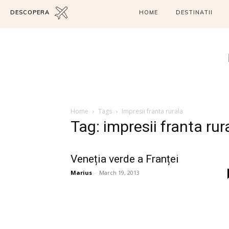
DESCOPERA
HOME
DESTINATII
Home
Tags
Impresii franta rurala
Tag: impresii franta rur
Veneția verde a Franței
Marius
-
March 19, 2013