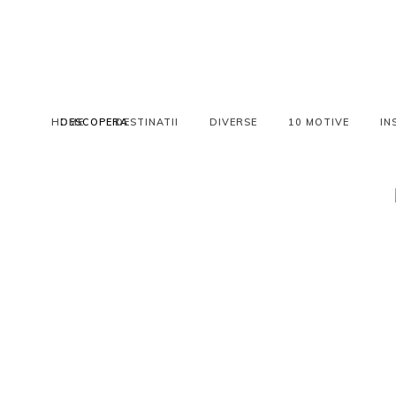
HOME
DESCOPERA
DESTINATII
DIVERSE
10 MOTIVE
IN