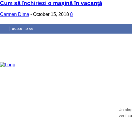
Cum să închiriezi o mașină în vacanță
Carmen Dima
-
October 15, 2018
8
85,000
Fans
Un blog
verifica