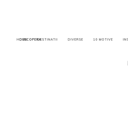
HOME
DESCOPERA
DESTINATII
DIVERSE
10 MOTIVE
IN