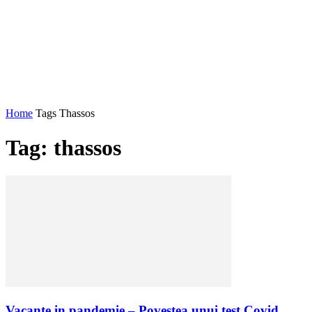
Home
Tags
Thassos
Tag: thassos
Vacante in pandemie – Povestea unui test Covid