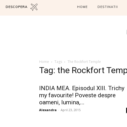
DESCOPERA
HOME
DESTINATII
Home
Tags
The Rockfort Temple
Tag: the Rockfort Temp
INDIA MEA. Episodul XIII. Trichy
my favourite! Poveste despre
oameni, lumina,...
Alexandra
-
April 23, 2015