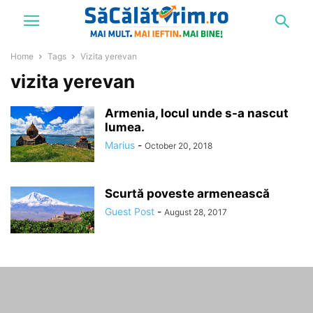
Home
Tags
Vizita yerevan
vizita yerevan
Armenia, locul unde s-a nascut
lumea.
Marius
-
October 20, 2018
Scurtă poveste armenească
Guest Post
-
August 28, 2017