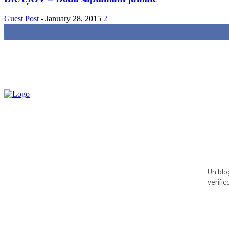
Guest Post
-
January 28, 2015
2
85,000
Fans
Un blog
verific