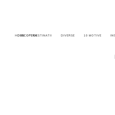
HOME
DESCOPERA
DESTINATII
DIVERSE
10 MOTIVE
IN