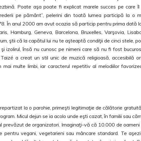
 dezbină. Poate aşa poate fi explicat marele succes pe care îl
crederii pe pământ”, pelerini din toată lumea participă la o 
978. În anul 2000 am avut ocazia să particip pentru prima dată l
ris, Hamburg, Geneva, Barcelona, Bruxelles, Varşovia, Lisab
m, ştii că la capătul lui nu te aşteaptă condiţii de cinci stele, p
 şi izolirul, însă nu cunosc pe nimeni care să nu fi fost bucuro
Taizé a creat un stil unic de muzică religioasă, accesibilă ori
 mai multe limbi, iar caracterul repetitiv al melodiilor favoriz
repartizat la o parohie, primeşti legitimaţie de călătorie gratuit
ogram. Micul dejun se ia acolo unde eşti cazat, în familii sau că
locul prevăzut de organizatori. Imaginaţi-vă că 10.000 de oameni
re pentru vegani, vegetarieni sau mâncare standard. Te aşez