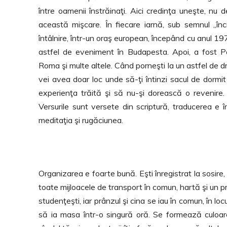
între oamenii înstrăinaţi. Aici credinţa uneşte, nu
această mişcare. În fiecare iarnă, sub semnul ,,în
întâlnire, într-un oraş european, începând cu anul 1
astfel de eveniment în Budapesta. Apoi, a fost Pa
Roma şi multe altele. Când porneşti la un astfel de dru
vei avea doar loc unde să-ţi întinzi sacul de dormit
experienţa trăită şi să nu-şi dorească o revenire. 
Versurile sunt versete din scriptură, traducerea e în
meditaţia şi rugăciunea.
Organizarea e foarte bună. Eşti înregistrat la sosire, 
toate mijloacele de transport în comun, hartă şi un pr
studenţeşti, iar prânzul şi cina se iau în comun, în 
să ia masa într-o singură oră. Se formează culoa