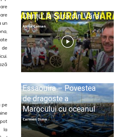
 are
mare
Danțu’ la Șură din Vărai
a un
Alina Coman
ona,
oate
s de
cui.
ează
Essaouira – Povestea
de dragoste a
ă pe
Marocului cu oceanul
mine
Carmen Dima
 pot
i la