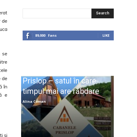
erat
Search
r de
luca
89,000
Fans
LIKE
m se
ătre
tele
e de
Prislop – satul în care
ă în
timpul mai are răbdare
să e
Alina Coman
i şi