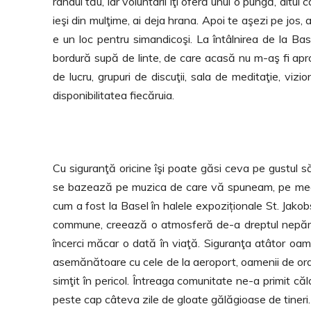
rândul tău, iar voluntarii îţi oferă unul o pungă, altul
ieşi din mulţime, ai deja hrana. Apoi te aşezi pe jos, a
e un loc pentru simandicoşi. La întâlnirea de la B
bordură supă de linte, de care acasă nu m-aş fi aprop
de lucru, grupuri de discuţii, sala de meditaţie, viz
disponibilitatea fiecăruia.
Cu siguranţă oricine îşi poate găsi ceva pe gustul s
se bazează pe muzica de care vă spuneam, pe medit
cum a fost la Basel în halele expoziționale St. Jako
commune, creează o atmosferă de-a dreptul nepămâ
încerci măcar o dată în viaţă. Siguranţa atâtor oamen
asemănătoare cu cele de la aeroport, oamenii de ordin
simţit în pericol. Întreaga comunitate ne-a primit căld
peste cap câteva zile de gloate gălăgioase de tineri