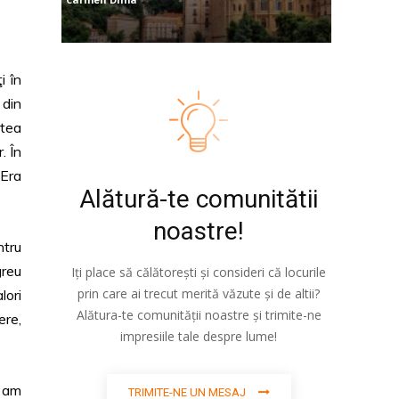
i în
 din
atea
. În
 Era
Alătură-te comunitătii
noastre!
ntru
greu
Iți place să călătorești și consideri că locurile
prin care ai trecut merită văzute și de altii?
lori
Alătura-te comunității noastre și trimite-ne
ere,
impresiile tale despre lume!
 am
TRIMITE-NE UN MESAJ