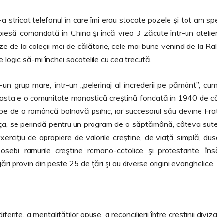
a stricat telefonul în care îmi erau stocate pozele şi tot am sp
piesă comandată în China şi încă vreo 3 zăcute într-un atelie
oze de la colegii mei de călătorie, cele mai bune venind de la Ra
e logic să-mi închei socotelile cu cea trecută.
r-un grup mare, într-un ,,pelerinaj al încrederii pe pământ”, cu
ceasta e o comunitate monastică creştină fondată în 1940 de c
lujbe de o româncă bolnavă psihic, iar succesorul său devine Fra
Franţa, se perindă pentru un program de o săptămână, câteva sut
xerciţiu de apropiere de valorile creştine, de viaţă simplă, dus
sebi ramurile creştine romano-catolice şi protestante, în
ări provin din peste 25 de ţări şi au diverse origini evanghelice.
ferite, a mentalităţilor opuse, a reconcilierii între creştinii divizaţ