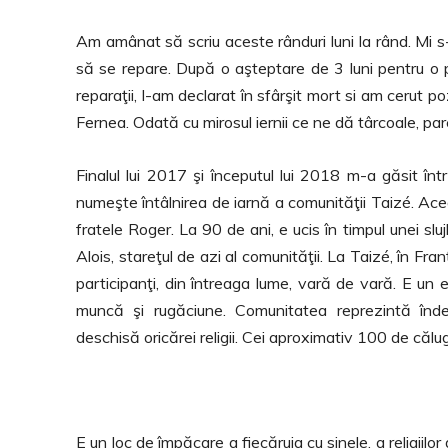
Am amânat să scriu aceste rânduri luni la rând. Mi s-
să se repare. După o aşteptare de 3 luni pentru o 
reparaţii, l-am declarat în sfârşit mort si am cerut p
Fernea. Odată cu mirosul iernii ce ne dă târcoale, par
Finalul lui 2017 şi începutul lui 2018 m-a găsit înt
numeşte întâlnirea de iarnă a comunităţii Taizé. A
fratele Roger. La 90 de ani, e ucis în timpul unei s
Alois, stareţul de azi al comunităţii. La Taizé, în 
participanţi, din întreaga lume, vară de vară. E un e
muncă şi rugăciune. Comunitatea reprezintă îndeo
deschisă oricărei religii. Cei aproximativ 100 de călug
E un loc de împăcare a fiecăruia cu sinele, a religiilor di