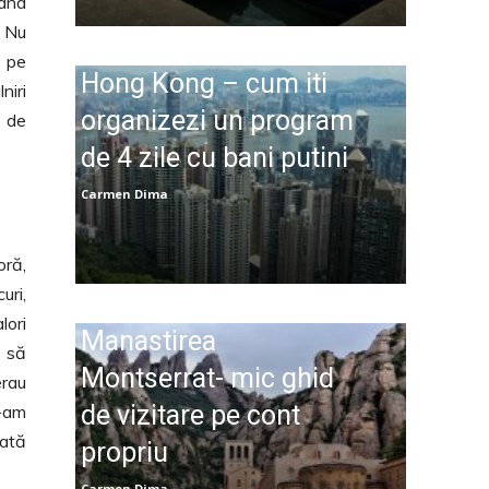
Când
. Nu
d pe
Hong Kong – cum iti
niri
organizezi un program
e de
de 4 zile cu bani putini
Carmen Dima
oră,
uri,
lori
Manastirea
e să
Montserrat- mic ghid
erau
de vizitare pe cont
e-am
dată
propriu
Carmen Dima