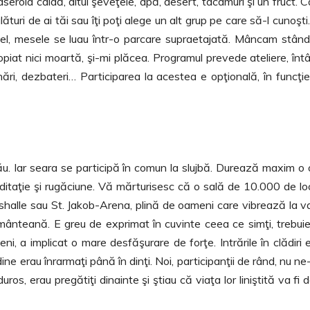
 caserola caldă, altul şeveţele, apă, desert, tacâmuri şi un fruct. 
lături de ai tăi sau îţi poţi alege un alt grup pe care să-l cunoşti
asel, mesele se luau într-o parcare supraetajată. Mâncam stân
iat nici moartă, şi-mi plăcea. Programul prevede ateliere, întâl
ionări, dezbateri… Participarea la acestea e opţională, în funcţi
ău. Iar seara se participă în comun la slujbă. Durează maxim o 
aţie şi rugăciune. Vă mărturisesc că o sală de 10.000 de loc
bshalle sau St. Jakob-Arena, plină de oameni care vibrează la va
nteană. E greu de exprimat în cuvinte ceea ce simţi, trebui
i, a implicat o mare desfăşurare de forţe. Intrările în clădiri 
e erau înrarmaţi până în dinţi. Noi, participanţii de rând, nu n
uros, erau pregătiţi dinainte şi ştiau că viaţa lor liniştită va fi 
.