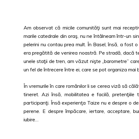
Am observat că micile comunităţi sunt mai receptiv
marile catedrale din oraş, nu ne întâlneam într-un singu
pelerini nu contau prea mult. În Basel, însă, a fost o
era pregătită de venirea noastră. Pe stradă, dacă te
unele staţii de tren, am văzut nişte ,,barometre” car
un fel de întrecere între ei, care se pot organiza mai 
În vremurile în care românilor li se cerea viză să că
tineret. Azi însă, mobilitatea e facilă, pretenţiil
participanţi. Însă experienţa Taize nu e despre o des
perene. E despre împăcare, iertare, acceptare, bună
iubire…