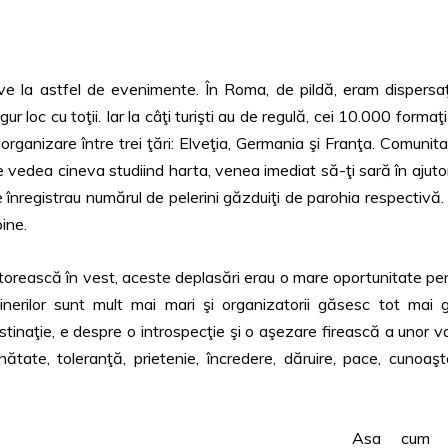
e la astfel de evenimente. În Roma, de pildă, eram dispersaţ
r loc cu toţii. Iar la câţi turişti au de regulă, cei 10.000 formaţi
 organizare între trei ţări: Elveţia, Germania şi Franţa. Comunit
 vedea cineva studiind harta, venea imediat să-ţi sară în ajutor
e înregistrau numărul de pelerini găzduiţi de parohia respectivă.
bine.
lătorească în vest, aceste deplasări erau o mare oportunitate pe
e tinerilor sunt mult mai mari şi organizatorii găsesc tot mai 
tinaţie, e despre o introspecţie şi o aşezare firească a unor va
tate, toleranţă, prietenie, încredere, dăruire, pace, cunoaşt
Asa cum