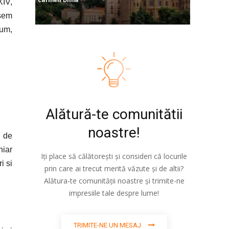
XIV,
isem
cum,
Alătură-te comunitătii
noastre!
i de
hiar
Iți place să călătorești și consideri că locurile
i si
prin care ai trecut merită văzute și de altii?
Alătura-te comunității noastre și trimite-ne
impresiile tale despre lume!
TRIMITE-NE UN MESAJ