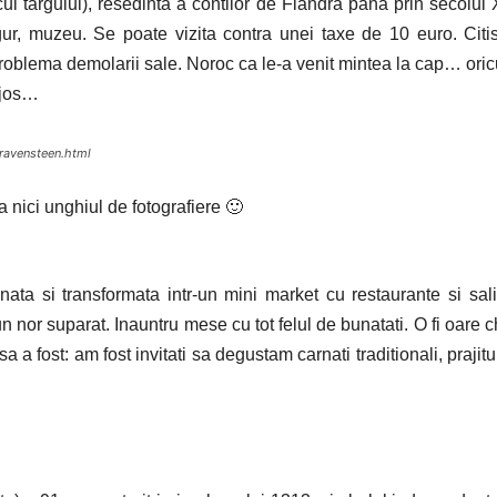
l targului), resedinta a contilor de Flandra pana prin secolul 
igur, muzeu. Se poate vizita contra unei taxe de 10 euro. Cit
problema demolarii sale. Noroc ca le-a venit mintea la cap… ori
 jos…
gravensteen.html
 nici unghiul de fotografiere 🙂
nata si transformata intr-un mini market cu restaurante si sal
 nor suparat. Inauntru mese cu tot felul de bunatati. O fi oare c
fost: am fost invitati sa degustam carnati traditionali, prajitur
?