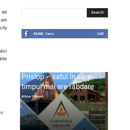
a de
Search
r am
city
89,000
Fans
LIKE
aici
iile
Prislop – satul în care
timpul mai are răbdare
Alina Coman
ru