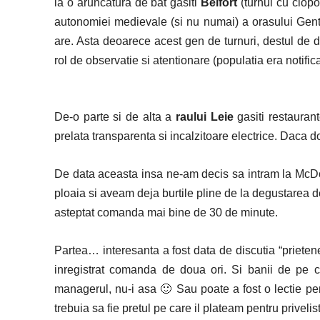
la o aruncatura de bat gasiti
Belfort
(turnul cu clopo
autonomiei medievale (si nu numai) a orasului Gent.
are. Asta deoarece acest gen de turnuri, destul de de
rol de observatie si atentionare (populatia era notific
De-o parte si de alta a
raului Leie
gasiti restauran
prelata transparenta si incalzitoare electrice. Daca d
De data aceasta insa ne-am decis sa intram la McDo
ploaia si aveam deja burtile pline de la degustarea 
asteptat comanda mai bine de 30 de minute.
Partea… interesanta a fost data de discutia “priet
inregistrat comanda de doua ori. Si banii de pe 
managerul, nu-i asa 🙂 Sau poate a fost o lectie pe
trebuia sa fie pretul pe care il plateam pentru priveli