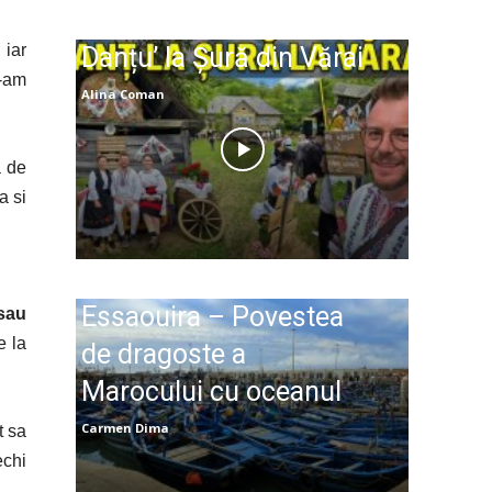
 iar
Danțu’ la Șură din Vărai
-am
Alina Coman
a de
a si
Essaouira – Povestea
sau
e la
de dragoste a
Marocului cu oceanul
Carmen Dima
t sa
echi