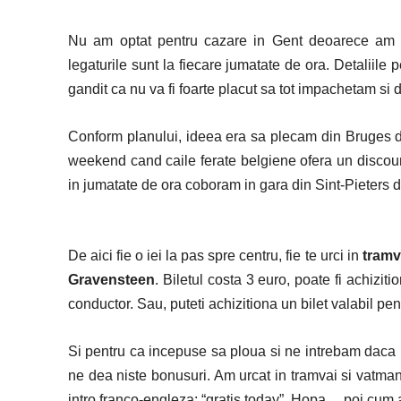
Nu am optat pentru cazare in Gent deoarece am c
legaturile sunt la fiecare jumatate de ora. Detaliile p
gandit ca nu va fi foarte placut sa tot impachetam s
Conform planului, ideea era sa plecam din Bruges di
weekend cand caile ferate belgiene ofera un discoun
in jumatate de ora coboram in gara din Sint-Pieters d
De aici fie o iei la pas spre centru, fie te urci in
tramva
Gravensteen
. Biletul costa 3 euro, poate fi achizit
conductor. Sau, puteti achizitiona un bilet valabil pent
Si pentru ca incepuse sa ploua si ne intrebam daca 
ne dea niste bonusuri. Am urcat in tramvai si vatma
intro franco-engleza: “gratis today”. Hopa… poi cum