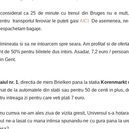
onsiderat ca 25 de minute cu trenul din Bruges nu e mult,
entru transportul feroviar le puteti gasi
AICI
De asemenea, ne
i despachetam bagaje.
mineata si sa ne intoarcem spre seara. Am profitat si de ofert
t de 50% pentru biletele dus intors. Asadar, 7,2 euro / persoan
in Gent.
iul nr. 1
, directia de mers Brielken pana la statia
Korenmarkt 
ionat de la automatele din statii sau pentru 50 de centi in plus, d
ru intreaga zi pentru care veti plati 7 euro.
nu cumva ne-am ales ziua de vizita gresit, Universul s-a hotara
nul ne-a lasat cu mana intinsa spunandu-ne cu gura pana la ur
 asa?