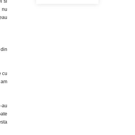
i si
, nu
veau
 din
e cu
a am
i-au
oate
esta