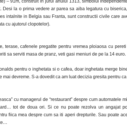
te) – 91m, construit in jurul anului 1313, simbolul independente
 Desi la o prima vedere ar parea sa aiba legatura cu biserica
s intalnite in Belgia sau Franta, sunt constructii civile care a
ata cu ajutorul clopotelor).
te, terase, cafenele pregatite pentru vremea ploiaosa cu pereti
oriti sa serviti masa de pranz, veti gasi meniuri de pe la 14 euro.
nalds pentru o inghetata si o cafea, doar inghetata merge bin
de mai devreme. S-a dovedit ca am luat decizia gresita pentru c
eneasca” cu managerul de “restaurant” despre cum automatele m
card… tot de doua ori. Si ce nu poate rezolva un angajat p
ntru fiica mea despre cum sa iti aperi drepturile. Sau poate ac
ste…