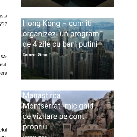
asta
Hong Kong – cum iti
s???
organizezi un program
de 4 zile cu bani putini
Carmen Dima
 sa-
sit,
 era
Manastirea
Montserrat- mic ghid
de vizitare pe cont
propriu
elul
Carmen Dima