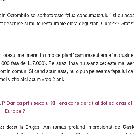
in Octombrie se sarbatoreste “ziua consumatorului” si cu ace
unt deschise si multe restaurante ofera degustari. Cum??? Grati
 orasul mai mare, in timp ce planificam traseul am aflat (rusine
000 fata de 117.000). Pe strazi insa nu s-ar zice: este mai aeri
sport in comun. Si cand spun asta, nu o pun pe seama faptului ca
mei vizite aici acum vreo 2 ani.
ul? Dar ca prin secolul XIII era considerat al doilea oras al
Europei?
act decat in Bruges.
Am ramas profund impresionat de
Cast