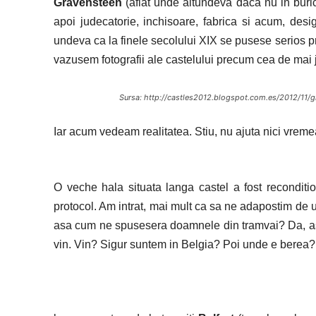
Gravensteen
(aflat unde altundeva daca nu in buricu
apoi judecatorie, inchisoare, fabrica si acum, des
undeva ca la finele secolului XIX se pusese serios 
vazusem fotografii ale castelului precum cea de mai
Sursa: http://castles2012.blogspot.com.es/2012/11/
Iar acum vedeam realitatea. Stiu, nu ajuta nici vremea
O veche hala situata langa castel a fost reconditio
protocol. Am intrat, mai mult ca sa ne adapostim de un
asa cum ne spusesera doamnele din tramvai? Da, asa a 
vin. Vin? Sigur suntem in Belgia? Poi unde e berea