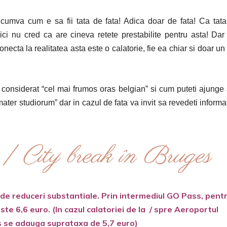
 cumva cum e sa fii tata de fata! Adica doar de fata! Ca tat
ici nu cred ca are cineva retete prestabilite pentru asta! Da
ecta la realitatea asta este o calatorie, fie ea chiar si doar un 
onsiderat “cel mai frumos oras belgian” si cum puteti ajunge 
mater studiorum” dar in cazul de fata va invit sa revedeti informat
 | City break în Bruges
a de reduceri substantiale. Prin intermediul GO Pass, pent
este 6,6 euro. (In cazul calatoriei de la / spre Aeroportul
s se adauga suprataxa de 5,7 euro)