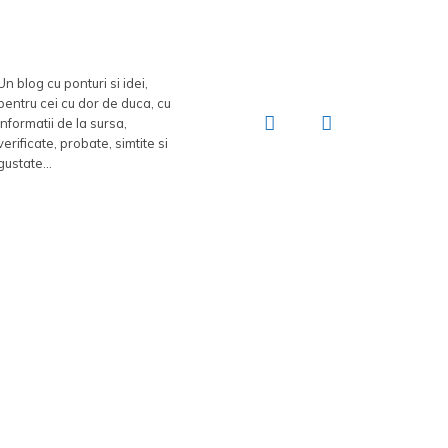
Un blog cu ponturi si idei,
pentru cei cu dor de duca, cu
informatii de la sursa,
verificate, probate, simtite si
gustate...