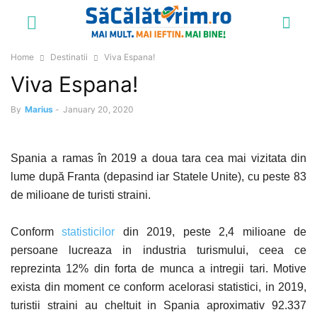
Home
Destinatii
Viva Espana!
Viva Espana!
By
Marius
-
January 20, 2020
Spania a ramas în 2019 a doua tara cea mai vizitata din
lume după Franta (depasind iar Statele Unite), cu peste 83
de milioane de turisti straini.
Conform
statisticilor
din 2019, peste 2,4 milioane de
persoane lucreaza in industria turismului, ceea ce
reprezinta 12% din forta de munca a intregii tari. Motive
exista din moment ce conform acelorasi statistici, in 2019,
turistii straini au cheltuit in Spania aproximativ 92.337