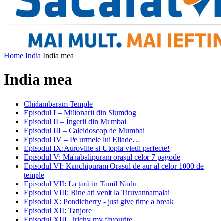
Home
India
India mea
India mea
Chidambaram Temple
Episodul I – Milionarii din Slumdog
Episodul II – Îngerii din Mumbai
Episodul III – Caleidoscop de Mumbai
Episodul IV – Pe urmele lui Eliade…
Episodul IX:Auroville si Utopia vietii perfecte!
Episodul V: Mahabalipuram orașul celor 7 pagode
Episodul VI: Kanchipuram Orasul de aur al celor 1000 de
temple
Episodul VII: La țară in Tamil Nadu
Episodul VIII: Bine ați venit la Tiruvannamalai
Episodul X: Pondicherry - just give time a break
Episodul XII: Tanjore
Episodul XIII. Trichy my favourite