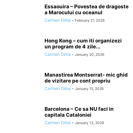
GHID DE CALATORIE
GHID DE MONACO I
GHID DE MONACO II
GHIDURI
Essaouira – Povestea de dragoste
a Marocului cu oceanul
GIBRALTAR
GRECIA
GRUPURI SACALATORIM.RO
HAWAII
Carmen Dima
-
February 21, 2026
HONG KONG
INDIA
INDONEZIA
INSPECTOR SACALATORIM
INTERVIU DE CALATOR
IORDANIA
IRAN
ISLANDA
ISRAEL
ITALIA
JAMAICA
JAPONIA
KAMCHATKA SPRE APACHI
Hong Kong – cum iti organizezi
KAMCHATKA VULCANUL MUTNOVSKI
KAMTCHATKA
KARABAKH
un program de 4 zile...
KERALA
KOSOVO
LAPONIA
LEGENDELE CATEDRALEI SF. VASILE
Carmen Dima
-
January 20, 2026
MACEDONIA
MADAGASCAR
MALDIVE
MALTA
MAREA OKHOTSK
MAROC
MAURITIUS
METAFIZICA SOMONILOR
MOLDOVA
Manastirea Montserrat- mic ghid
MONACO
MUZEUL STORCK BUCURESTI
NAMIBIA
NEPAL
de vizitare pe cont propriu
NORVEGIA
NOT PUBLISHED
OLANDA
ORIENT
PERU
POLONIA
Carmen Dima
-
January 15, 2026
PORTUGALIA
PRAGA DORA
QATAR
ROMANIA
RUSIA
Barcelona – Ce sa NU faci in
capitala Cataloniei
Carmen Dima
-
January 13, 2026