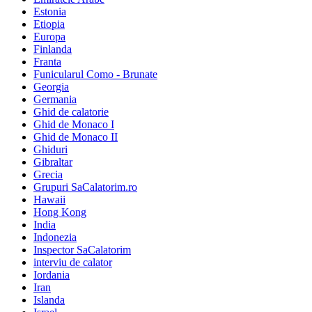
Estonia
Etiopia
Europa
Finlanda
Franta
Funicularul Como - Brunate
Georgia
Germania
Ghid de calatorie
Ghid de Monaco I
Ghid de Monaco II
Ghiduri
Gibraltar
Grecia
Grupuri SaCalatorim.ro
Hawaii
Hong Kong
India
Indonezia
Inspector SaCalatorim
interviu de calator
Iordania
Iran
Islanda