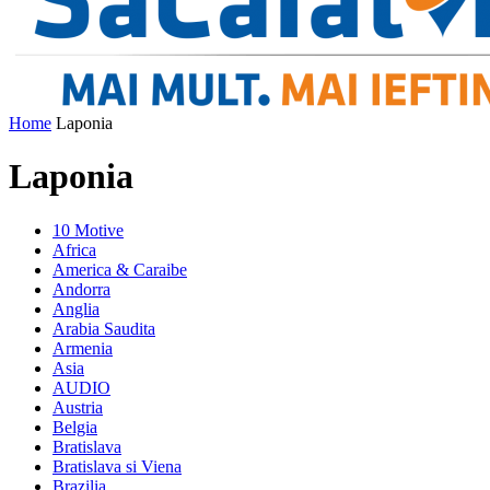
Home
Laponia
Laponia
10 Motive
Africa
America & Caraibe
Andorra
Anglia
Arabia Saudita
Armenia
Asia
AUDIO
Austria
Belgia
Bratislava
Bratislava si Viena
Brazilia