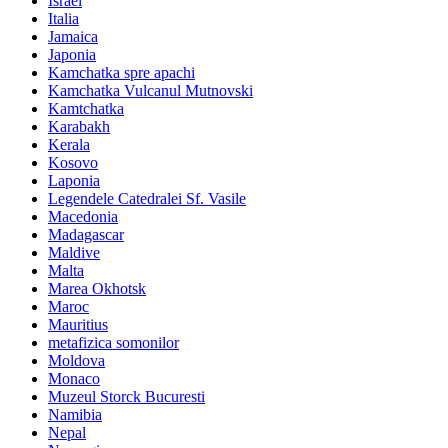
Israel
Italia
Jamaica
Japonia
Kamchatka spre apachi
Kamchatka Vulcanul Mutnovski
Kamtchatka
Karabakh
Kerala
Kosovo
Laponia
Legendele Catedralei Sf. Vasile
Macedonia
Madagascar
Maldive
Malta
Marea Okhotsk
Maroc
Mauritius
metafizica somonilor
Moldova
Monaco
Muzeul Storck Bucuresti
Namibia
Nepal