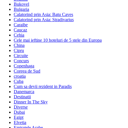
Bukovel
Bulgaria
Calatorind prin Asia: Batu Caves
Calatorind prin Asia: Stradivarius
Caraibe
Caucaz
Cehia
Cele mai ieftine 10 hoteluri de 5 stele din Europa
China
Cipru
Circuite
Concurs
Copenhaga
Coreea de Sud
croatia
Cuba
Cum sa devii rezident in Paradis
Danemarca
Destinatii
Dinner In The Sky
Diverse
Dubai
Egipt
Elvetia
Emiratele Arabe