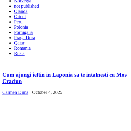
Norvegia
not published
Olanda
Orient
Peru
Polonia
Portugalia
Praga Dora
Qatar
Romania
Rusia
Cum ajungi ieftin in Laponia sa te intalnesti cu Mos
Craciun
Carmen Dima
-
October 4, 2025