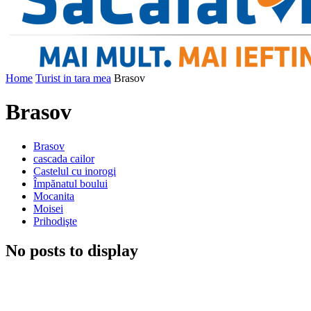
Home
Turist in tara mea
Brasov
Brasov
Brasov
cascada cailor
Castelul cu inorogi
Împănatul boului
Mocanita
Moisei
Prihodişte
No posts to display