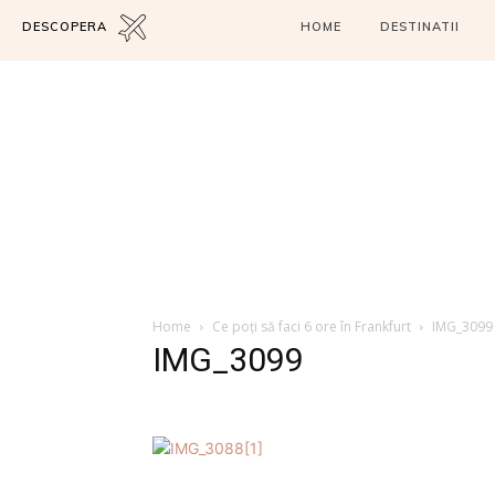
DESCOPERA
HOME
DESTINATII
Home
Ce poți să faci 6 ore în Frankfurt
IMG_3099
IMG_3099