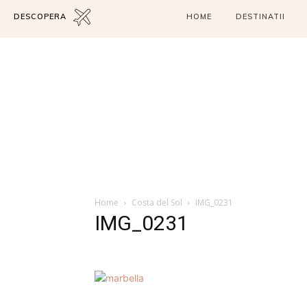
DESCOPERA
HOME
DESTINATII
Home
Costa del Sol
IMG_0231
IMG_0231