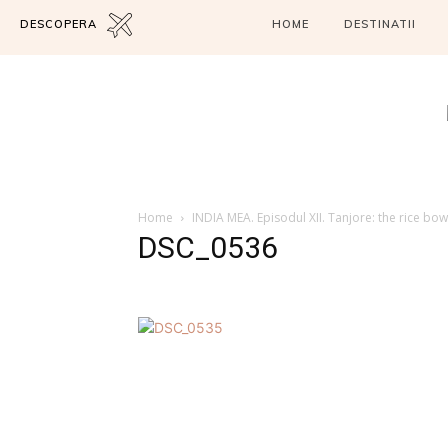
DESCOPERA
HOME
DESTINATII
Home
INDIA MEA. Episodul XII. Tanjore: the rice bow
DSC_0536