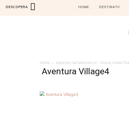
DESCOPERA
HOME
DESTINATII
Home
Inspector SaCalatorim.ro – Grecia, Insula Th
Aventura Village4