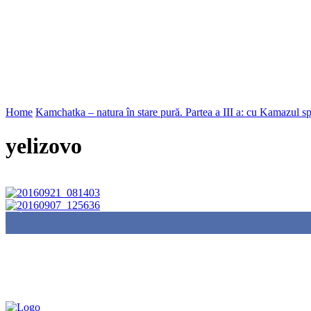
Home
Kamchatka – natura în stare pură. Partea a III a: cu Kamazul s
yelizovo
85,000
Fans