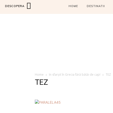
DESCOPERA
HOME
DESTINATII
Home
In sfarșit în Grecia fără bătăi de cap!
TEZ
TEZ