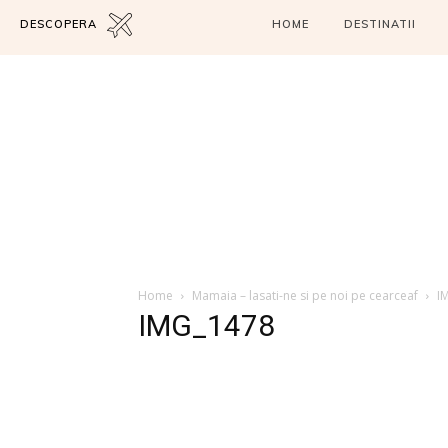
DESCOPERA
HOME
DESTINATII
Home
Mamaia – lasati-ne si pe noi pe cearceaf
I
IMG_1478