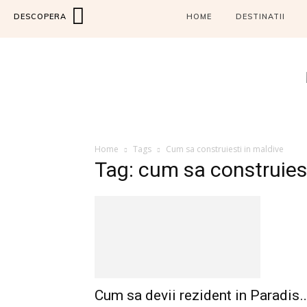
DESCOPERA
HOME
DESTINATII
Home
Tags
Cum sa construiesti in maldive
Tag: cum sa construiest
Cum sa devii rezident in Paradis