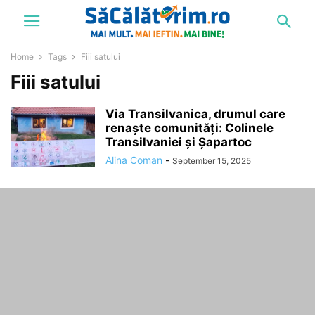
Home
Tags
Fiii satului
Fiii satului
Via Transilvanica, drumul care
renaște comunități: Colinele
Transilvaniei și Șapartoc
Alina Coman
-
September 15, 2025