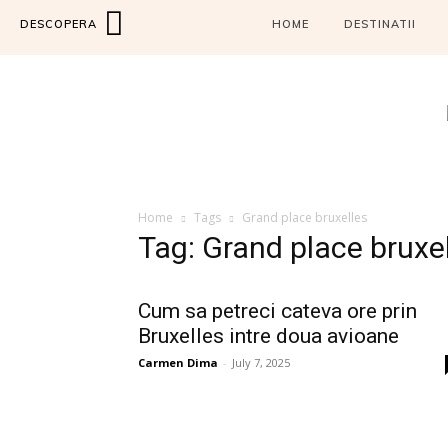
DESCOPERA
HOME
DESTINATII
Home
Tags
Grand place bruxelles
Tag: Grand place bruxe
Cum sa petreci cateva ore prin
Bruxelles intre doua avioane
Carmen Dima
-
July 7, 2025