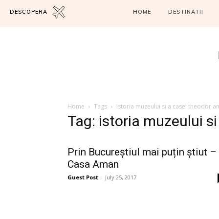
DESCOPERA
HOME
DESTINATII
Home
Tags
Istoria muzeului si a casei theodor 
Tag: istoria muzeului s
Prin Bucureștiul mai puțin știut –
Casa Aman
Guest Post
-
July 25, 2017