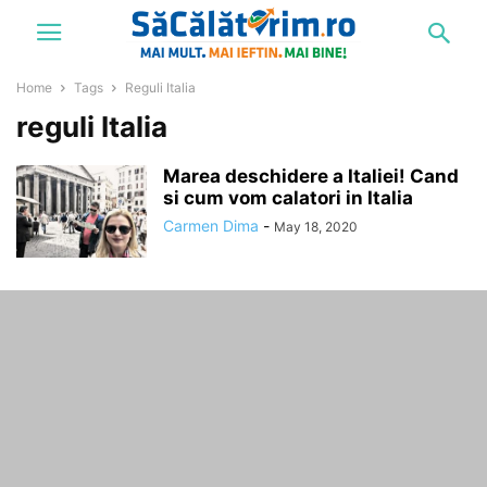
Home
Tags
Reguli Italia
reguli Italia
Marea deschidere a Italiei! Cand
si cum vom calatori in Italia
Carmen Dima
-
May 18, 2020