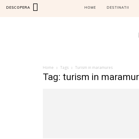
DESCOPERA
HOME
DESTINATII
Home
Tags
Turism in maramures
Tag: turism in maramu