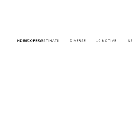
HOME
DESCOPERA
DESTINATII
DIVERSE
10 MOTIVE
IN