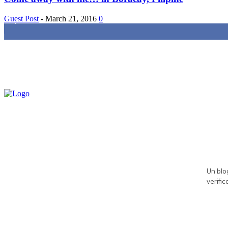
Guest Post
-
March 21, 2016
0
85,000
Fans
Un blog
verific