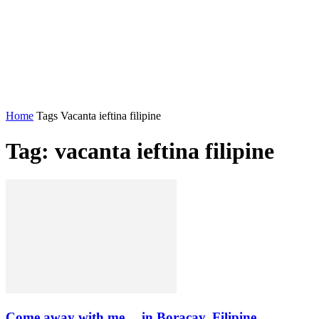
Home
Tags
Vacanta ieftina filipine
Tag: vacanta ieftina filipine
Come away with me… in Boracay, Filipine