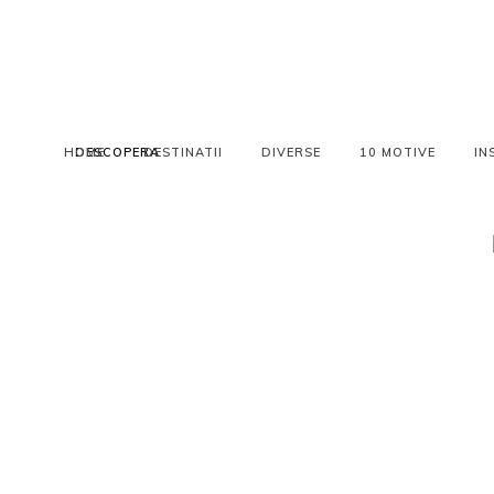
HOME
DESCOPERA
DESTINATII
DIVERSE
10 MOTIVE
IN