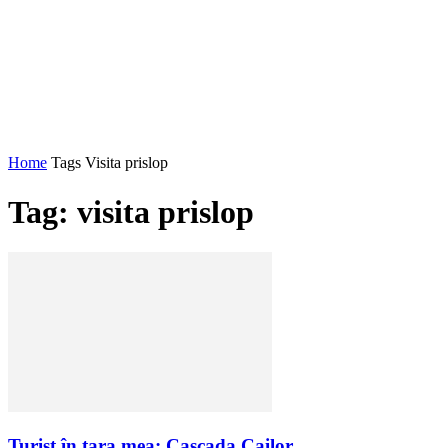
Home
Tags
Visita prislop
Tag: visita prislop
Turist în ţara mea: Cascada Cailor