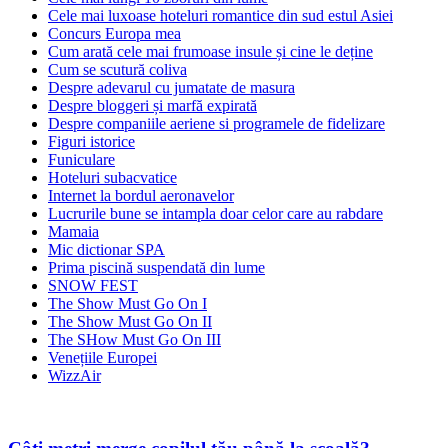
Cele mai luxoase hoteluri romantice din sud estul Asiei
Concurs Europa mea
Cum arată cele mai frumoase insule și cine le deține
Cum se scutură coliva
Despre adevarul cu jumatate de masura
Despre bloggeri și marfă expirată
Despre companiile aeriene si programele de fidelizare
Figuri istorice
Funiculare
Hoteluri subacvatice
Internet la bordul aeronavelor
Lucrurile bune se intampla doar celor care au rabdare
Mamaia
Mic dictionar SPA
Prima piscină suspendată din lume
SNOW FEST
The Show Must Go On I
The Show Must Go On II
The SHow Must Go On III
Venețiile Europei
WizzAir