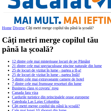
Home
Diverse
Câți metri merge copilul tău până la școală?
Câți metri merge copilul tău
până la școală?
12 dintre cele mai misterioase locuri de pe Pământ
21 dintre cele mai spectaculoase piscine naturale din lume
25 de locuri de vizitat în lume - partea a II-a!
25 de locuri de vizitat în lume - partea întâi!
5 dintre cele mai extravagante camere de hotel
7 dintre cele mai frumoase resorturi din lume
Business class și covoru` roșu
Canada fara viza
Cardurile turistice din principalele orase europene
Catedrala Las Lajas Columbia
Câți metri merge copilul tău până la școală?
Cele mai lungi 10 zboruri din lume