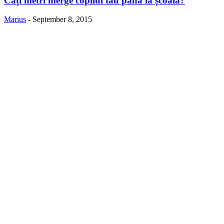
Câți metri merge copilul tău până la școală?
Marius
-
September 8, 2015