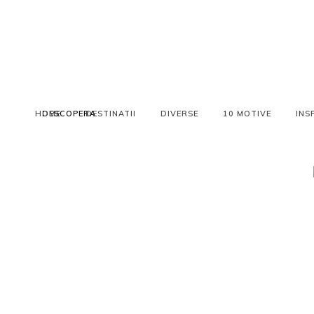
HOME
DESCOPERA
DESTINATII
DIVERSE
10 MOTIVE
INS