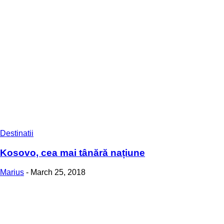
Destinatii
Kosovo, cea mai tânără națiune
Marius
-
March 25, 2018