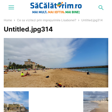
Home
Ce sa vizitezi prin imprejurimile Lisabonei?
Untitled.jpg314
Untitled.jpg314