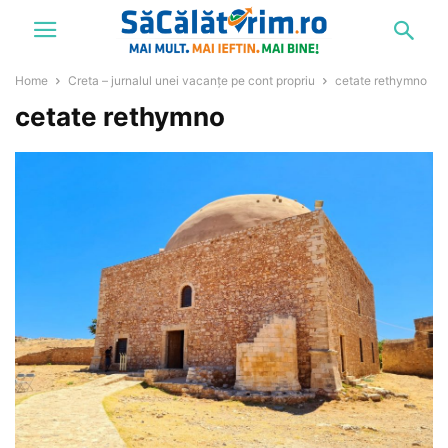
Home
Creta – jurnalul unei vacanțe pe cont propriu
cetate rethymno
cetate rethymno