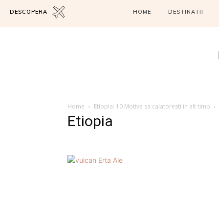
DESCOPERA
HOME
DESTINATII
Home
Etiopia: 10 Motive sa calatoresti in alt timp
Etiopia