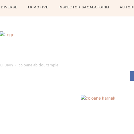
DIVERSE
10 MOTIVE
INSPECTOR SACALATORIM
AUTOR
ul Divin
coloane abidou temple