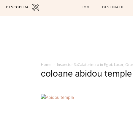
DESCOPERA
HOME
DESTINATII
Home
Inspector SaCalatorim.ro in Egipt: Luxor, Oras
coloane abidou temple