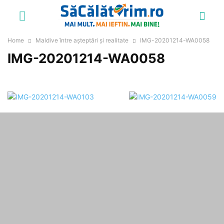
Home
Maldive între așteptări și realitate
IMG-20201214-WA0058
IMG-20201214-WA0058